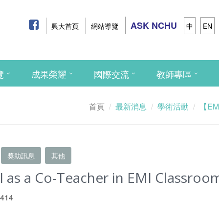
ASK NCHU
興大首頁
網站導覽
中
EN
覽
成果榮耀
國際交流
教師專區
首頁
最新消息
學術活動
【EMI 
獎助訊息
其他
as a Co-Teacher in EMI Classro
 414