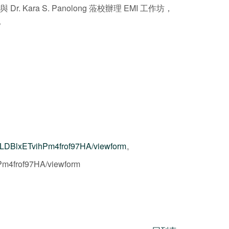
 Dr. Kara S. Panolong 蒞校辦理 EMI 工作坊，
。
LDBlxETvihPm4frof97HA/viewform
。
m4frof97HA/viewform