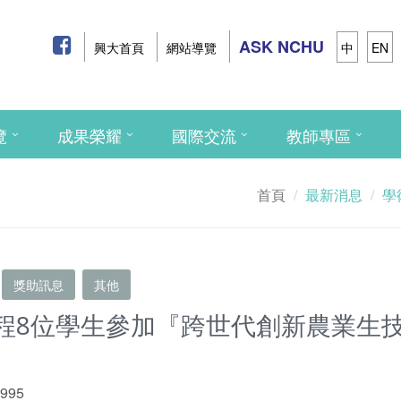
ASK NCHU
興大首頁
網站導覽
中
EN
覽
成果榮耀
國際交流
教師專區
首頁
最新消息
學
獎助訊息
其他
8位學生參加『跨世代創新農業生技國際
 995