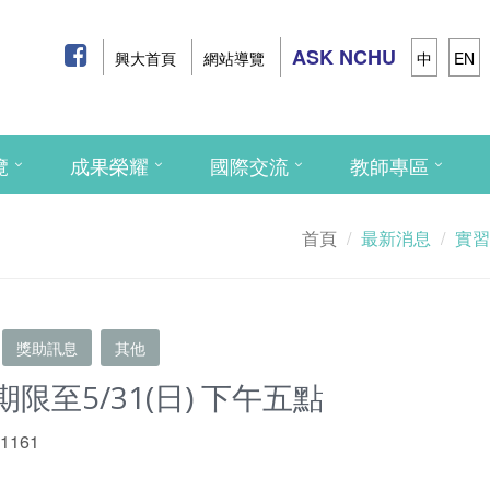
ASK NCHU
興大首頁
網站導覽
中
EN
覽
成果榮耀
國際交流
教師專區
首頁
最新消息
實習
獎助訊息
其他
限至5/31(日) 下午五點
 1161