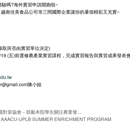
驗嗎?海外實習申請開跑啦~
越南農友種苗、越南佳美食品公司等三間國際企業讓你的暑假精彩又充實~
終錄取與否由實習單位決定)
19 (五)前選修農產業實習課程，完成實習報告與實習成果發
.edu.tw
@gmail.com陳小姐
對策協會－鼓勵本院學生關注農業發....
AACU-UPLB SUMMER ENRICHMENT PROGRAM