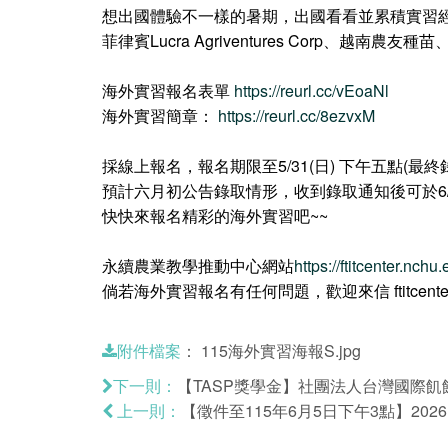
想出國體驗不一樣的暑期，出國看看並累積實習經
菲律賓Lucra Agriventures Corp、
海外實習報名表單
https://reurl.cc/vEoaNl
海外實習簡章：
https://reurl.cc/8ezvxM
採線上報名，報名期限至5/31(日) 下午五點(最
預計六月初公告錄取情形，收到錄取通知後可於6/
快快來報名精彩的海外實習吧~~
永續農業教學推動中心網站
https://ftitcenter.nchu
倘若海外實習報名有任何問題，歡迎來信 ftitcenter
：
115海外實習海報S.jpg
附件檔案
【TASP獎學金】社團法人台灣國際飢餓
下一則：
【徵件至115年6月5日下午3點】2026 A
上一則：