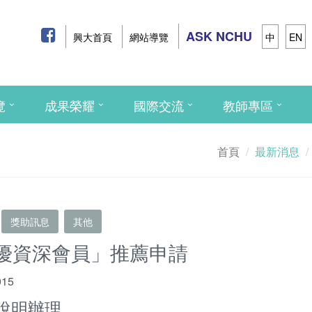
ASK NCHU
興大首頁
網站導覽
中
EN
覽
成果榮耀
國際交流
教師專區
首頁
最新消息
獎助訊息
其他
優資深會員」推薦申請
015
件說明辦理