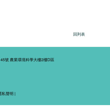
回列表
45號 農業環境科學大樓2樓D區
隱私聲明
|