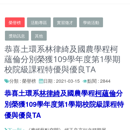
榮譽榜
活動專區
實習徵才
學術活動
獎助訊息
其他
恭喜土環系林律綺及國農學程柯
蘊倫分別榮獲109學年度第1學期
校院級課程特優與優良TA
分類 : 榮譽榜
日期 : 2021-03-15
點閱 : 2844
恭喜土環系
林律綺
及國農學程
柯蘊倫
分
別榮獲109學年度第1學期校院級課程特
優與優良TA
《應經藝點空間》 經玉良言短文靜態展
下一則：