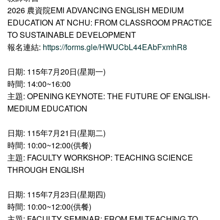
2026 農資院EMI ADVANCING ENGLISH MEDIUM
EDUCATION AT NCHU: FROM CLASSROOM PRACTICE
TO SUSTAINABLE DEVELOPMENT
報名連結:
https://forms.gle/HWUCbL44EAbFxmhR8
日期: 115年7月20日(星期一)
時間: 14:00~16:00
主題: OPENING KEYNOTE: THE FUTURE OF ENGLISH-
MEDIUM EDUCATION
日期: 115年7月21日(星期二)
時間: 10:00~12:00(供餐)
主題: FACULTY WORKSHOP: TEACHING SCIENCE
THROUGH ENGLISH
日期: 115年7月23日(星期四)
時間: 10:00~12:00(供餐)
主題: FACULTY SEMINAR: FROM EMI TEACHING TO