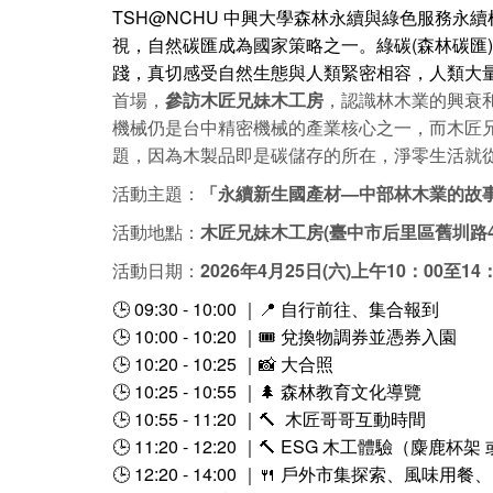
TSH@NCHU 中興大學森林永續與綠色服務永續
視，自然碳匯成為國家策略之一。綠碳(森林碳匯)
踐，真切感受自然生態與人類緊密相容，人類大
首場，
參訪木匠兄妹木工房
，認識林木業的興衰
機械仍是台中精密機械的產業核心之一，而木匠
題，因為木製品即是碳儲存的所在，淨零生活就
活動主題：
「永續新生國產材—中部林木業的故
活動地點：
木匠兄妹木工房(臺中市后里區舊圳路4-
活動日期：
2026年4月25日(六)上午10：00至14
🕒 09:30 - 10:00 ｜📍 自行前往、集合報到
🕒 10:00 - 10:20 ｜🎟️ 兌換物調券並憑券入園
🕒 10:20 - 10:25 ｜📸 大合照
🕒 10:25 - 10:55 ｜🌲 森林教育文化導覽
🕒 10:55 - 11:20 ｜🔨 木匠哥哥互動時間
🕒 11:20 - 12:20 ｜🔨 ESG 木工體驗（麋鹿杯
🕒 12:20 - 14:00 ｜🍴 戶外市集探索、風味用