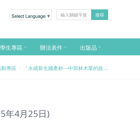
搜尋
Select Language
▼
學生專區
辦法表件
出版品
活動專區
「永續新生國產材—中部林木業的故....
年4月25日)