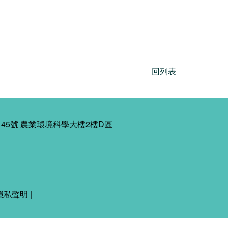
回列表
45號 農業環境科學大樓2樓D區
隱私聲明
|