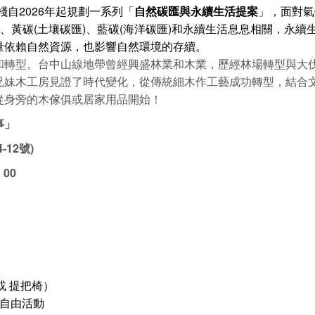
棧自2026年起規劃一系列「
自然碳匯與永續生活提案
」，面對氣
、黃碳(土壤碳匯)、藍碳(海洋碳匯)和永續生活息息相關，永續
量依賴自然資源，也影響自然環境的存續。
和轉型。台中山線地帶曾經興盛林業和木業，歷經林場轉型與大
兄妹木工房見證了時代變化，從傳統細木作工藝成功轉型，結合文
從身旁的木傢俱或居家用品開始！
事」
12號)
：00
架 或 提把椅）
餐、自由活動