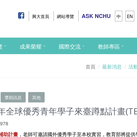
ASK NCHU
興大首頁
網站導覽
中
EN
覽
成果榮耀
國際交流
教師專區
首頁
最新消息
活
獎助訊息
其他
年全球優秀青年學子來臺蹲點計畫(TE
 978
部補助計畫
，老師可邀請國外優秀學子至本校實習，教育部將提供學