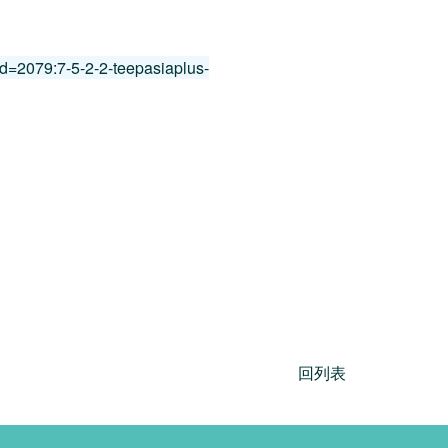
id=2079:7-5-2-2-teepasiaplus-
回列表