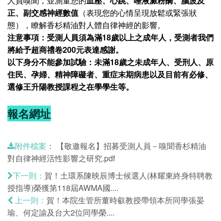
人員嗅聞，並測量您的
血壓、心跳、唾液澱粉酶、腦波及
正、副交感神經數值
（表現您的心情呈現放鬆或緊張狀
態），瞭解香杉精油對人體自律神經的影響。
注意事項：
受測人員須為滿18歲以上之成年人，受測者我們
將給予超商禮卷200元表達感謝。
以下身分不能參加試驗：未滿18歲之未成年人
、受刑人、原
住民、孕婦、精神障礙者、重症末期病患以及目前
有必修、
選修
王升陽教授課程之在學
學生
等。
報名網址
：
【敬邀報名】招募受測人員－嗅聞香杉精油
附件檔案
對自律神經活性影響之研究.pdf
賀！土環系陳映辰博士候選人(林耀東終身特聘教
下一則：
授指導)榮獲第118屆AWMA國....
賀！本院生管所董時叡教授帶領本所同學張晏
上一則：
瑜、何定諭及台大2位同學榮....