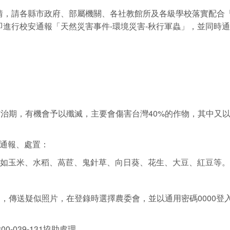
情，請各縣市政府、部屬機關、各社教館所及各級學校落實配合「
行校安通報「天然災害事件-環境災害-秋行軍蟲」，並同時通報
防治期，有機會予以殲滅，主要會傷害台灣40%的作物，其中又
、通報、處置：
：如玉米、水稻、萵苣、鬼針草、向日葵、花生、大豆、紅豆等。
P」，傳送疑似照片，在登錄時選擇農委會，並以通用密碼0000
-039-131協助處理。