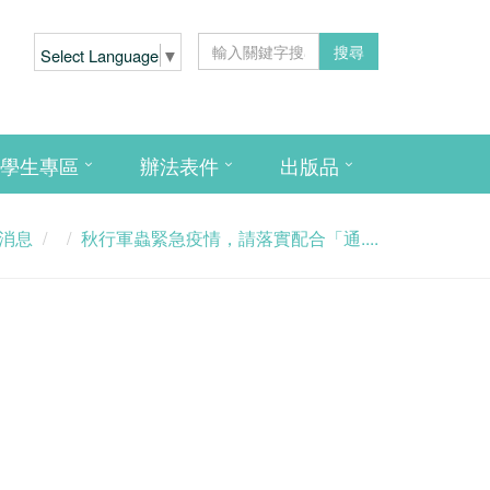
搜尋
Select Language
▼
學生專區
辦法表件
出版品
消息
秋行軍蟲緊急疫情，請落實配合「通....