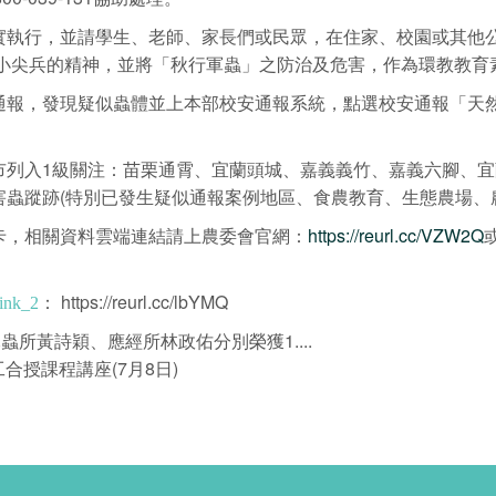
實執行，並請學生、老師、家長們或民眾，在住家、校園或其他
是防治小尖兵的精神，並將「秋行軍蟲」之防治及危害，作為環教教
報，發現疑似蟲體並上本部校安通報系統，點選校安通報「天然
市列入1級關注：苗栗通霄、宜蘭頭城、嘉義義竹、嘉義六腳、
蟲蹤跡(特別已發生疑似通報案例地區、食農教育、生態農場、
卡，相關資料雲端連結請上農委會官網：
https://reurl.cc/VZW2Q
：
https://reurl.cc/lbYMQ
link_2
所黃詩穎、應經所林政佑分別榮獲1....
授課程講座(7月8日)