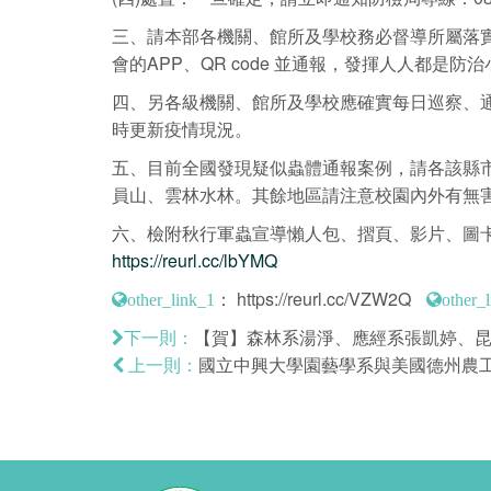
三、請本部各機關、館所及學校務必督導所屬落
會的APP、QR code 並通報，發揮人人都
四、另各級機關、館所及學校應確實每日巡察、通
時更新疫情現況。
五、目前全國發現疑似蟲體通報案例，請各該縣
員山、雲林水林。其餘地區請注意校園內外有無害
六、檢附秋行軍蟲宣導懶人包、摺頁、影片、圖
https://reurl.cc/lbYMQ
：
https://reurl.cc/VZW2Q
other_link_1
other_
【賀】森林系湯淨、應經系張凱婷、昆蟲
下一則：
國立中興大學園藝學系與美國德州農工合
上一則：