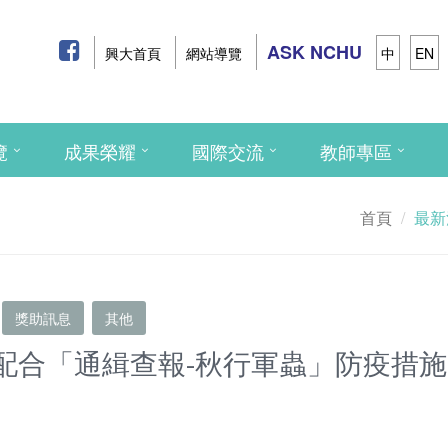
ASK NCHU
興大首頁
網站導覽
中
EN
覽
成果榮耀
國際交流
教師專區
首頁
最新
獎助訊息
其他
配合「通緝查報-秋行軍蟲」防疫措施