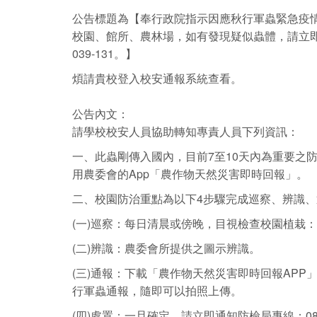
公告標題為【奉行政院指示因應秋行軍蟲緊急疫
校園、館所、農林場，如有發現疑似蟲體，請立即進
039-131。】
煩請貴校登入校安通報系統查看。
公告內文：
請學校校安人員協助轉知專責人員下列資訊：
一、此蟲剛傳入國內，目前7至10天內為重要之
用農委會的App「農作物天然災害即時回報」。
二、校園防治重點為以下4步驟完成巡察、辨識
(一)巡察：每日清晨或傍晚，目視檢查校園植栽
(二)辨識：農委會所提供之圖示辨識。
(三)通報：下載「農作物天然災害即時回報AP
行軍蟲通報，隨即可以拍照上傳。
(四)處置：一旦確定，請立即通知防檢局專線：0800