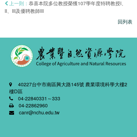
恭喜本院多位教授榮獲107學年度特聘教授I、
上一則：
II、III及優聘教師III
回列表
40227台中市南區興大路145號 農業環境科學大樓2
樓D區
04-22840331～333
04-22862960
canr@nchu.edu.tw