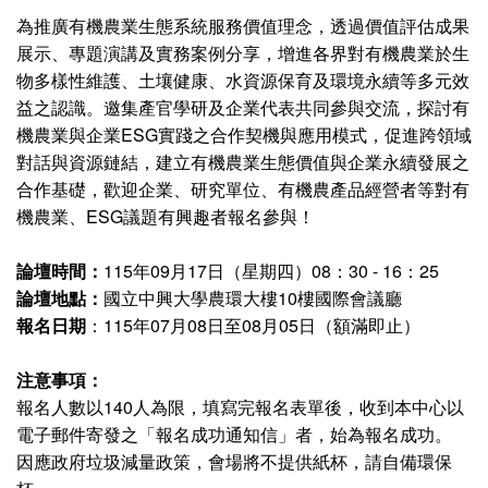
為推廣有機農業生態系統服務價值理念，透過價值評估成果
展示、專題演講及實務案例分享，增進各界對有機農業於生
物多樣性維護、土壤健康、水資源保育及環境永續等多元效
益之認識。邀集產官學研及企業代表共同參與交流，探討有
機農業與企業ESG實踐之合作契機與應用模式，促進跨領域
對話與資源鏈結，建立有機農業生態價值與企業永續發展之
合作基礎，歡迎企業、研究單位、有機農產品經營者等對有
機農業、ESG議題有興趣者報名參與！
論壇時間：
115年09月17日（星期四）08：30 - 16：25
論壇地點：
國立中興大學農環大樓10樓國際會議廳
報名日期
：115年07月08日至08月05日（額滿即止）
注意事項：
報名人數以140人為限，填寫完報名表單後，收到本中心以
電子郵件寄發之「報名成功通知信」者，始為報名成功。
因應政府垃圾減量政策，會場將不提供紙杯，請自備環保