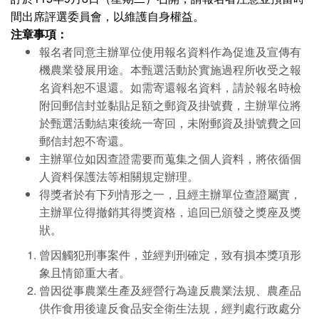
間出席評選委員會，以維護自身權益。
注章事項：
報名者同意主辦單位使用報名資料作為促進及宣傳有
機農業發展用途。本甄選活動於實施過程所收受之報
名資料恕不退還。如需寄還報名資料，請於報名時檢
附回郵信封並黏貼足額之郵資及掛號費，主辦單位將
於甄選活動結束後統一寄回，未附郵資及掛號費之回
郵信封恕不寄還。
主辦單位如因查證需要而蒐集之個人資料，將依循個
人資料保護法等相關規定辦理。
得獎者於有下列情形之一，且經主辦單位查證屬實，
主辦單位得撤銷其得獎資格，追回已頒發之獎座及獎
狀。
曾因觸犯刑事案件，並經判刑確定，致有損本獎項形
象且情節重大者。
曾因從事農業生產及經營行為違反農業法規、農產品
供作食用後違反食品安全衛生法規，經判處行政處分