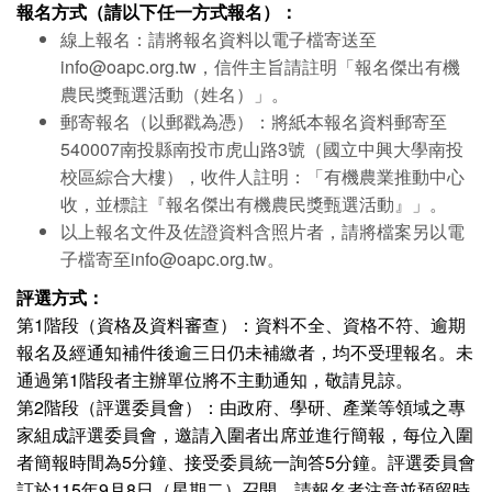
報名方式（請以下任一方式報名）：
線上報名：請將報名資料以電子檔寄送至
info@oapc.org.tw，信件主旨請註明「報名傑出有機
農民獎甄選活動（姓名）」。
郵寄報名（以郵戳為憑）：將紙本報名資料郵寄至
540007南投縣南投市虎山路3號（國立中興大學南投
校區綜合大樓），收件人註明：「有機農業推動中心
收，並標註『報名傑出有機農民獎甄選活動』」。
以上報名文件及佐證資料含照片者，
請將檔案另以電
子檔寄至info@oapc.org.tw
。
評選方式：
第1階段（資格及資料審查）：資料不全、資格不符、逾期
報名及經通知補件後逾三日仍未補繳者，均不受理報名。未
通過第1階段者主辦單位將不主動通知，敬請見諒。
第2階段（評選委員會）：由政府、學研、產業等領域之專
家組成評選委員會，邀請入圍者出席並進行簡報，每位入圍
者簡報時間為5分鐘、接受委員統一詢答5分鐘。評選委員會
訂於115年9月8日（星期二）召開，請報名者注意並預留時