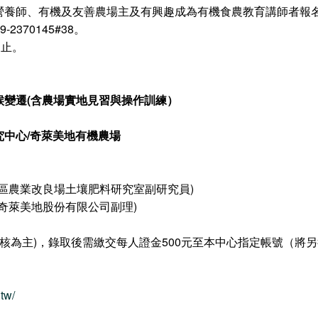
營養師、有機及友善農場主及有興趣成為有機食農教育講師者報名
370145#38。
為止。
變遷(含農場實地見習與操作訓練）
中心/奇萊美地有機農場
/花蓮區農業改良場土壤肥料研究室副研究員)
牧群/奇萊美地股份有限公司副理)
審核為主)，錄取後需繳交每人證金500元至本中心指定帳號（
tw/