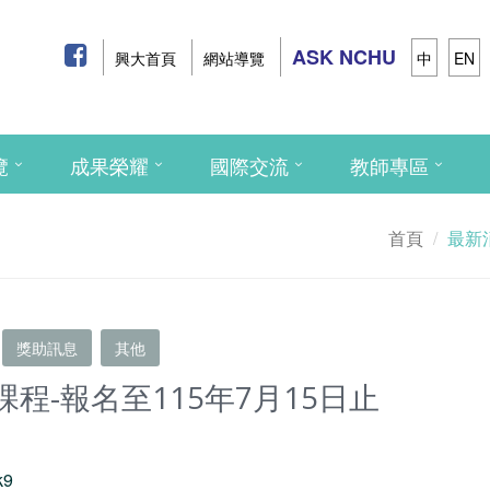
ASK NCHU
興大首頁
網站導覽
中
EN
覽
成果榮耀
國際交流
教師專區
首頁
最新
獎助訊息
其他
程-報名至115年7月15日止
k9