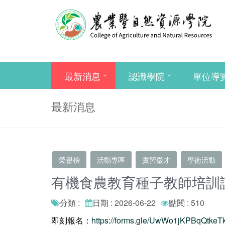
最新消息
認識學院
單位導
最新消息
榮譽榜
活動專區
實習徵才
學術活動
有機食農教育種子教師培訓課
分類 :
日期 : 2026-06-22
點閱 : 510
即刻報名：
https://forms.gle/UwWo1jKPBqQtkeT