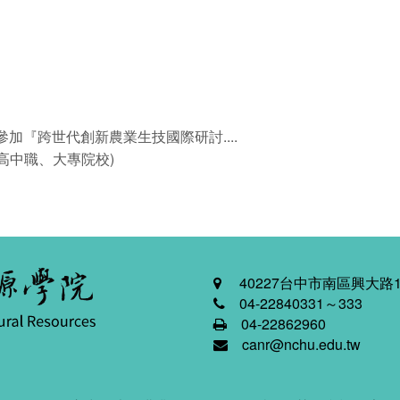
。
加『跨世代創新農業生技國際研討....
植」(高中職、大專院校)
40227台中市南區興大路1
04-22840331～333
04-22862960
canr@nchu.edu.tw