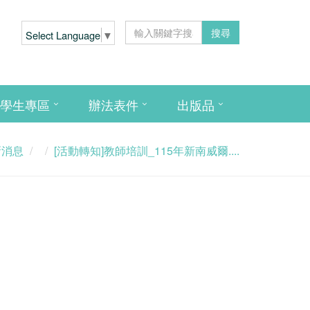
搜尋
Select Language
▼
學生專區
辦法表件
出版品
新消息
[活動轉知]教師培訓_115年新南威爾....