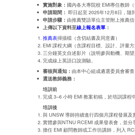
實施對象：
國內各大專院校 EMI專任教師
申請期間：
即日起至 2025年12月8日，
申請步驟：
由推薦雙語單位主管附上推薦信
上傳以下資料至
線上報名表單
：
推薦表
掃描檔（含切結書及同意書）
EMI 課程大綱（含課程目標、設計、評量
三分鐘英文自述影片（說明參與動機、期望
完成線上英語口說測驗。
審核與通知：
由本中心組成遴選委員會審查，預
選送教師義務：
培訓前
完成 3–6 小時 EMI 教案初稿，於培訓課
培訓後
與 UNSW 導師持續進行四個月課程發展
實體參與NTNU RCEMI 成果發表會，並
擔任 EMI 顧問教師或工作坊講師，列入 RCE