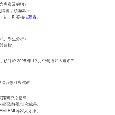
（含專案及約聘）
隨到隨審，額滿為止。
一封，與簽核
推薦表
。
方式、學生分析）
與目標）
計於 2025 年 12 月中旬通知入選名單
程中進行修訂與試教。
及實踐研究之指導。
分享學習/教學/研究成果。
MI EMI 專家人才庫。