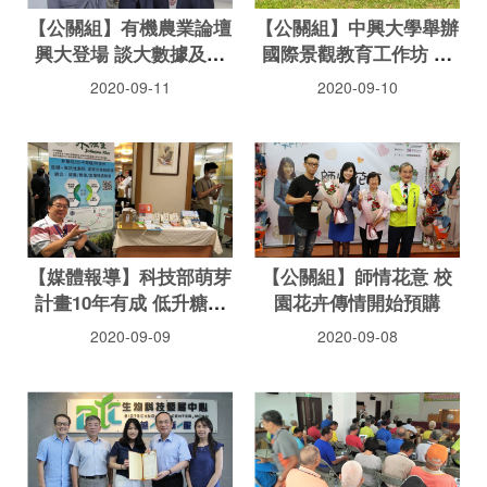
【公關組】有機農業論壇
【公關組】中興大學舉辦
興大登場 談大數據及電
國際景觀教育工作坊 共
商時代下的有機消費蛻變
推新社白冷圳水流域藝術
2020-09-11
2020-09-10
季
【媒體報導】科技部萌芽
【公關組】師情花意 校
計畫10年有成 低升糖水
園花卉傳情開始預購
稻吸睛
2020-09-09
2020-09-08