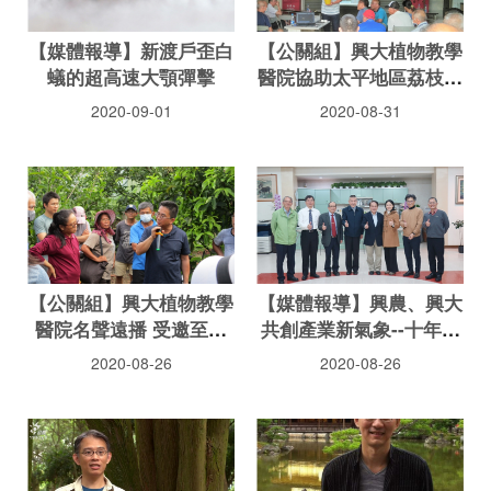
【媒體報導】新渡戶歪白
【公關組】興大植物教學
蟻的超高速大顎彈擊
醫院協助太平地區荔枝龍
眼產業發展
2020-09-01
2020-08-31
【公關組】興大植物教學
【媒體報導】興農、興大
醫院名聲遠播 受邀至屏
共創產業新氣象--十年攜
東協助農友解決問題
手耕耘有成，樹立良好的
2020-08-26
2020-08-26
產學長期人才及技術合作
的典範