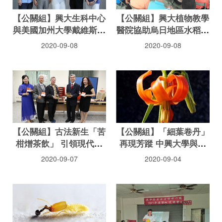
【公關組】興大生科中心
【公關組】興大植物教學
與美國加州大學戴維斯分
醫院協助烏日地區水稻農
校簽訂3+X碩士學位學程
友 增進栽培管理技術
2020-09-08
2020-09-08
MOU
【公關組】古法新生「苦
【公關組】「細葉卷丹」
柑熷茶飲」 引領現代人
再現芳蹤 中興大學與種
保健飲品新趨勢
苗改良繁殖場團隊開啟保
2020-09-07
2020-09-04
育新契機