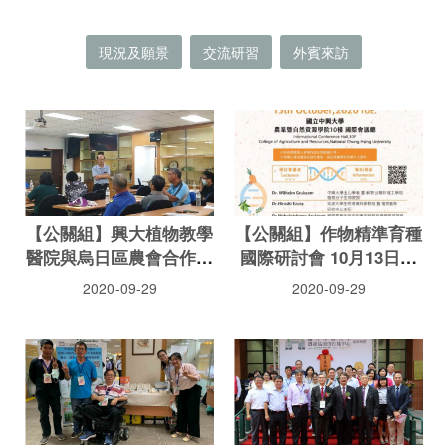
現況及願景
交流研習
外賓來訪
【公關組】興大植物教學
【公關組】作物精準育種
醫院與烏日區農會合作開
國際研討會 10月13日興
設肥料基礎課程
大登場 歡迎報名
2020-09-29
2020-09-29