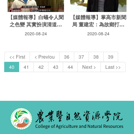
【媒體報導】白蟻令人聞
【媒體報導】掌高市新聞
之色變 其實扮演清道夫
局 董建宏：為故鄉打拚
角色
是光榮的事
2020-08-24
2020-08-24
<< First
< Previou
36
37
38
39
40
41
42
43
44
Next >
Last >>