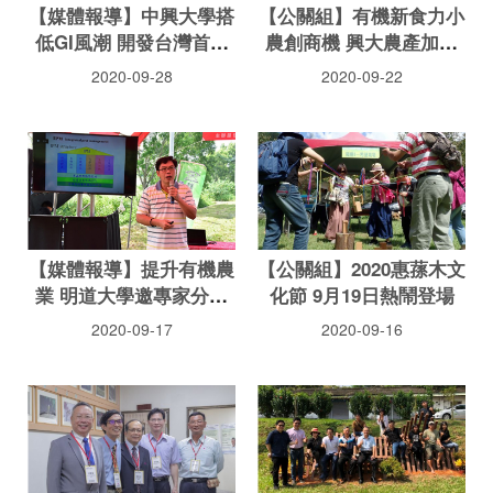
【媒體報導】中興大學搭
【公關組】有機新食力小
低GI風潮 開發台灣首宗
農創商機 興大農產加值
蓬萊低升糖米
打樣中心啟用
2020-09-28
2020-09-22
【媒體報導】提升有機農
【公關組】2020惠蓀木文
業 明道大學邀專家分享
化節 9月19日熱鬧登場
管理技術
2020-09-17
2020-09-16