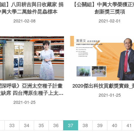
關組】八田耕吉與日收藏家 捐
【公關組】中興大學榮獲正
中興大學二萬餘件昆蟲標本
創新獎三獎項
2021-02-08
2021-02-01
聞深呼吸》亞洲太空種子計畫
2020傑出科技貢獻獎實錄_
沒缺席 四台灣原生種子上太空
2021-01-25
研究「未來食物」
2021-01-25
33
34
35
36
37
38
39
40
41