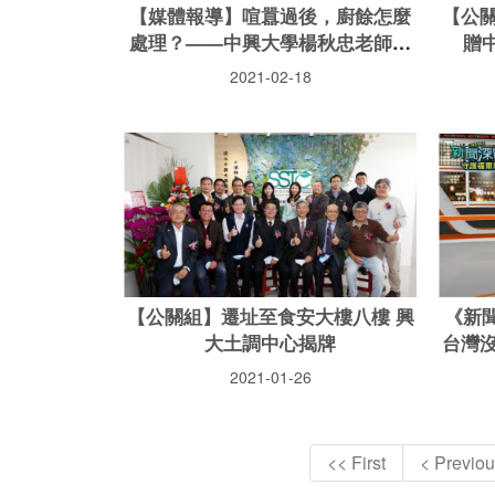
【媒體報導】喧囂過後，廚餘怎麼
【公
處理？——中興大學楊秋忠老師專
贈
訪
2021-02-18
【公關組】遷址至食安大樓八樓 興
《新
大土調中心揭牌
台灣
2021-01-26
<< First
< Previou