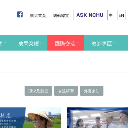
ASK NCHU
興大首頁
網站導覽
中
EN
覽
成果榮耀
國際交流
教師專區
現況及願景
交流研習
外賓來訪