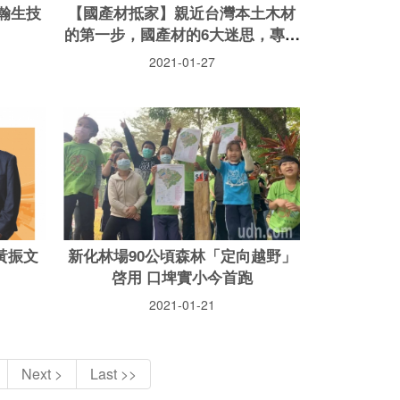
瀚生技
【國產材抵家】親近台灣本土木材
的第一步，國產材的6大迷思，專家
帶你一一破解！
2021-01-27
黃振文
新化林場90公頃森林「定向越野」
啓用 口埤實小今首跑
2021-01-21
Next >
Last >>