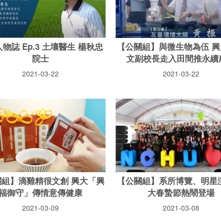
物誌 Ep.3 土壤醫生 楊秋忠
【公關組】與微生物為伍 興
院士
文副校長走入田間推永續
2021-03-22
2021-03-22
關組】滴雞精很文創 興大「興
【公關組】系所博覽、明星演
福御守」傳情意傳健康
大春蟄節熱鬧登場
2021-03-09
2021-03-08