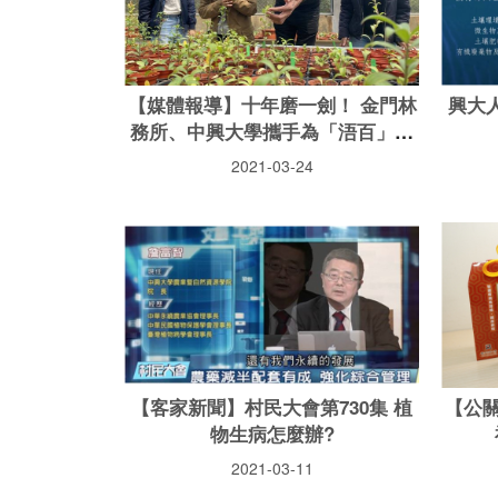
【媒體報導】十年磨一劍！ 金門林
興大人
務所、中興大學攜手為「浯百」發
聲
2021-03-24
【客家新聞】村民大會第730集 植
【公
物生病怎麼辦?
2021-03-11