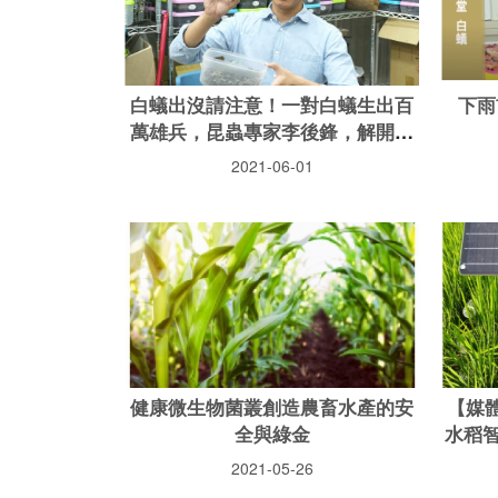
白蟻出沒請注意！一對白蟻生出百
下雨
萬雄兵，昆蟲專家李後鋒，解開白
蟻秘密
2021-06-01
健康微生物菌叢創造農畜水產的安
【媒
全與綠金
水稻
2021-05-26