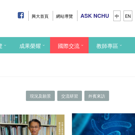
ASK NCHU
興大首頁
網站導覽
中
EN
覽
成果榮耀
國際交流
教師專區
現況及願景
交流研習
外賓來訪