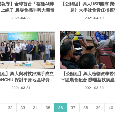
體報導】全球首台「稻種AI辨
【公關組】興大USR團隊 
」上線了 農委會攜手興大開發
見》大學社會責任楷模
2021-04-22
2021-04-19
關組】興大與科技部攜手成立
【公關組】興大植物教學醫
@NCHU 探討平原地區綠資源
平區農會配合 辦理荔枝病蟲
議題
講習
2021-03-31
2021-03-30
32
33
34
35
36
37
38
39
40