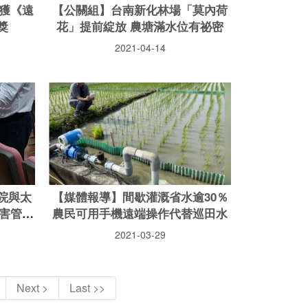
榮獲《遠
【公關組】台南新化林場「莫內荷
獎
花」提前綻放 農塘滿水位有祕密
2021-04-14
院與太
【媒體報導】間歇灌溉省水逾30％
害管理
農民可用手機遠端操作代替巡田水
2021-03-29
Next >
Last >>