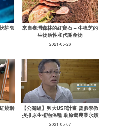
蕈狀芽孢
來自臺灣森林的紅寶石 – 牛樟芝的
生物活性和代謝產物
2021-05-26
紅燒獅
【公關組】興大USR計畫 曾彥學教
授推原生植物保種 助原鄉農業永續
2021-05-07