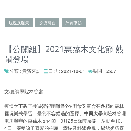
現況及願景
交流研習
外賓來訪
【公關組】2021惠蓀木文化節 熱
鬧登場
分類 : 貴賓來訪
日期 : 2021-10-01
點閱 : 5507
文/農資學院林管處
疫情之下親子共遊變得困難嗎?在開放又富含芬多精的森林
裡玩樂兼學習，是您不容錯過的選擇。
中興大學
實驗林管理
處所舉辦的惠蓀木文化節，9月25日熱鬧展開，活動至10月
4日，深受孩子喜愛的樹屋、攀樹及科學遊戲，爺爺奶奶喜