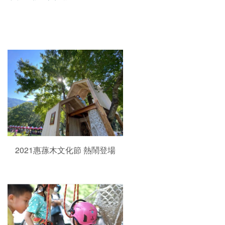
2021惠蓀木文化節 熱鬧登場