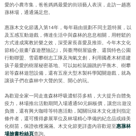
愛的小農市集，爸爸媽媽最愛的街頭藝人表演，走訪一趟惠
蓀林場，通通滿足您。
惠蓀木文化節邁入第14年，每年藉由規劃不同主題特展，以
及五感互動遊戲，傳達生活中與森林的息息相關，用輕鬆的
方式達成寓教於樂之效，深受家長喜愛及推崇。今年木文化
節精心規畫｢森遊歷險記｣，與臺灣樹屋協會、還我特色公園
行動聯盟、雪霸攀樹志工隊及淘氣文創，利用國產木材搭建
孩子最愛的樹屋秘密基地、可以如松鼠蹦跳的平衡木、樹攀
岩等森林遊憩設備，還有五座大型木製科學闖關遊戲，就為
讓孩子們在森林中大聲的笑、開心的玩。
為歡迎全家一同走進森林呼吸濃郁芬多精，大大提升自體免
疫力，林場推出活動期間入場通通50元銅板價，讓您出遊沒
負擔，還有興大咖啡等特惠活動，闖關玩味木文化達到指定
條件者，還可獲得參展單位及林場精心準備的紀念品或綠美
化樹苗，保證收穫滿滿。木文化節更詳盡內容歡迎至
惠蓀林
場臉書粉絲頁
查詢。