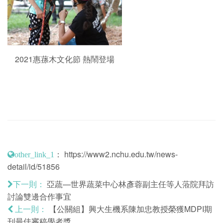
2021惠蓀木文化節 熱鬧登場
：
https://www2.nchu.edu.tw/news-
other_link_1
detail/id/51856
亞蔬—世界蔬菜中心林彥蓉副主任等人蒞院拜訪
下一則：
討論雙邊合作事宜
【公關組】興大生機系陳加忠教授榮獲MDPI期
上一則：
刊最佳審稿學者獎