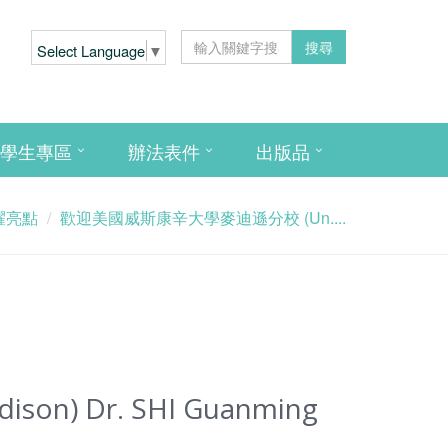
搜尋
Select Language
▼
學生專區
辦法表件
出版品
耀亮點
歡迎美國威斯康辛大學麥迪遜分校 (Un....
n) Dr. SHI Guanming