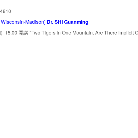
 4810
sconsin-Madison)
Dr. SHI
Guanming
 15:00 開講 "Two Tigers in One Mountain: Are There Implicit Col