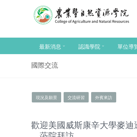
最新消息
認識學院
單位導
國際交流
現況及願景
交流研習
外賓來訪
歡迎美國威斯康辛大學麥迪遜分校 (Uni
，蒞院拜訪