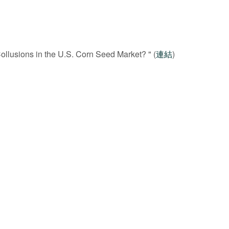
lusions in the U.S. Corn Seed Market? " (
連結
)