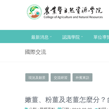
最新消息
認識學院
單位導
國際交流
現況及願景
交流研習
外賓來訪
嫩薑、粉薑及老薑怎麼分？