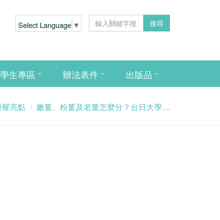
搜尋
Select Language
▼
學生專區
辦法表件
出版品
榮耀亮點
嫩薑、粉薑及老薑怎麼分？台日大學....