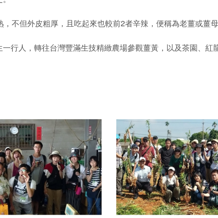
熟，不但外皮粗厚，且吃起來也較前2者辛辣，便稱為老薑或薑
生一行人，轉往台灣豐滿生技精緻農場參觀薑黃，以及茶園、紅
。