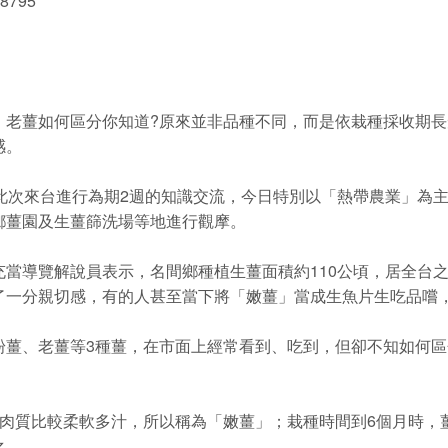
 8795
、老薑如何區分你知道?原來並非品種不同，而是依栽種採收期
感。
此次來台進行為期2週的知識交流，今日特別以「熱帶農業」為
鄉薑園及生薑篩洗場等地進行觀摩。
當導覽解說員表示，名間鄉種植生薑面積約110公頃，居全台
了一分親切感，有的人甚至當下將「嫩薑」當成生魚片生吃品嚐
粉薑、老薑等3種薑，在市面上經常看到、吃到，但卻不知如何區
，肉質比較柔軟多汁，所以稱為「嫩薑」；栽種時間到6個月時，
之。