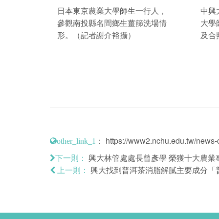
日本東京農業大學師生一行人，
中興
參觀南投縣名間鄉生薑篩洗場情
大學
形。（記者謝介裕攝）
及合
：
https://www2.nchu.edu.tw/news-d
other_link_1
興大林管處處長曾彥學 榮獲十大農業
下一則：
興大找到普洱茶消脂解膩主要成分「
上一則：