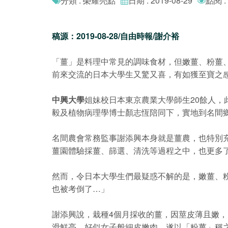
分類 : 榮耀亮點
日期 : 2019-08-29
點閱 :
稿源：2019-08-28/自由時報/謝介裕
「薑」是料理中常見的調味食材，但嫩薑、粉薑
前來交流的日本大學生又驚又喜，有如獲至寶之
中興大學
姐妹校日本東京農業大學師生20餘人，
毅及植物病理學博士顏志恆陪同下，實地到名間
名間農會常務監事謝添興本身就是薑農，也特別充
薑園體驗採薑、篩選、清洗等過程之中，也更多
然而，令日本大學生們最疑惑不解的是，嫩薑、
也被考倒了…」
謝添興說，栽種4個月採收的薑，因莖皮薄且嫩
滑鮮亮，好似女子般細皮嫩肉，遂以「粉薑」稱