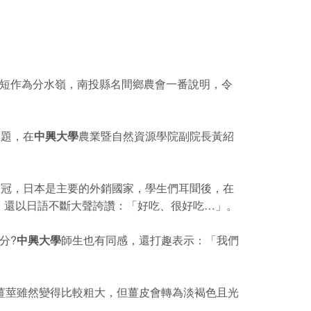
長短作為分水嶺，南投縣名間鄉農會一番說明，令
主題，在
中興大學
農業暨自然資源學院副院長黃紹
之冠，日本是主要的外銷國家，學生們耳聞後，在
，還以日語不斷大聲誇讚：「好吃、很好吃…」。
分?
中興大學
師生也有同感，還打趣表示：「我們
薑莖雖然變得比較粗大，但薑皮會轉為淡褐色且光