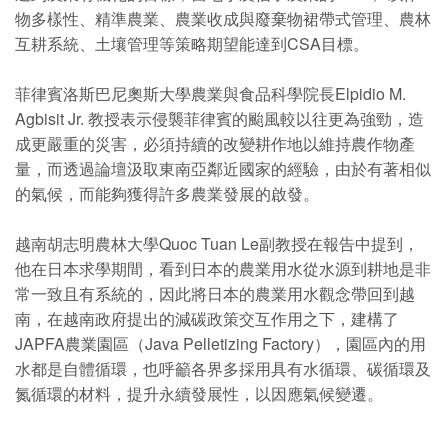
物多樣性、精準農業、農業收成與廢棄物裙帶式管理、農林
互耕系統、土壤管理等策略期望能達到CSA目標。
菲律賓洛斯巴尼奧斯大學農業與食品科學院長Elpidio M.
Agbisit Jr. 教授表示侵襲菲律賓的颱風較以往更為強勁，造
成更嚴重的災害，必須持續的改變耕作地以維持農作物產
量，而透過論壇汲取東南亞鄰近國家的經驗，由於有著相似
的氣候，而能夠獲得許多農業發展的啟發。
越南胡志明農林大學Quoc Tuan Le副教授在報告中提到，
他在日本求學期間，看到日本的農業用水從水源到耕地是非
常一致且有系統的，因此將日本的農業用水觀念帶回到越
南，在越南政府提出的減碳政策交互作用之下，建構了
JAPFA農業園區（Java Pelletizing Factory），園區內的用
水都是自體循環，也呼籲各界多採用具有水循環、碳循環及
氮循環的材料，提升永續發展性，以因應氣候變遷。