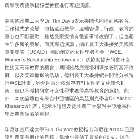
農學院農藝系楊靜瑩教授進行專題演講。
美國德州農工大學Dr. Tim Davis表示美國也同樣面臨教育、
工作模式的改變，包括遠距教學、遠端管理，行政、教育的
重心也不斷變動，雖然受限疫情有很多事情改變了，但也產
生許多新的發展。而其專題演講，指出農工大學接受美國國
際開發署（USAID）補助創立的女性學者基金（WSE,
Women’s Scholarship Endowment）係協助提升阿富汗女
性接受高等教育的機會，期間雖然歷經塔利班接管阿富汗政
府、以及美軍撤退的浩劫，德州農工大學持續在開達分校進
行WSE計畫，雖然阿富汗依然存有對女性的文化觀念框
架，但仍不減損阿富汗女性尋求獲得高等教育的意願。此
外，本次論壇也有來自中亞地區的烏茲別克學者Dr. Alisher
Khasanov出席，顯示本論壇及德州農工大學對中亞地區科
學及農業領域的重視。
印尼加查馬達大學Budi Guntoro教授指出印尼在2010年已經
達到農業有機化的目標，當地小農佔了農業的75%， 以作