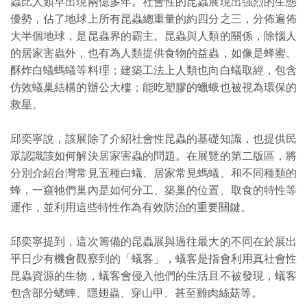
蟲比人類早出現兩億多年。社會性的昆蟲展現出強烈的生態
優勢，佔了地球上所有昆蟲總重量的約四分之三，分佈遍佈
大半個地球，是昆蟲界的霸主。昆蟲與人類的關係，除惱人
的居家害蟲外，也有為人類提供食物的益蟲，如像是蜂蜜、
酥炸白蟻螞蟻等料理；建築工法上人類也向白蟻取經，包含
仿效蟻巢結構的辦公大樓；能吃塑膠的蠟蛾也被視為環保的
救星。
邱奕寧說，該展除了介紹社會性昆蟲的基礎知識，也提供民
眾認識該如何解決居家害蟲的問題。在展覽的第二版區，將
分別介紹台灣常見五種白蟻、居家常見螞蟻、和不同種類的
蜂，一窺牠們巢內是如何分工、築巢的位置、取食的特性等
運作，並利用這些特性作為有效防治的重要關鍵。
邱奕寧提到，這次籌備的昆蟲展與過往最大的不同在於展出
平日少有機會觀察到的「蟻客」，蟻客是指會利用真社會性
昆蟲資源的生物，蟻客會侵入他們的生活且不被發現，蟻客
包含部分蟋蟀、隱翅蟲、穿山甲、甚至雞肉絲菇等。