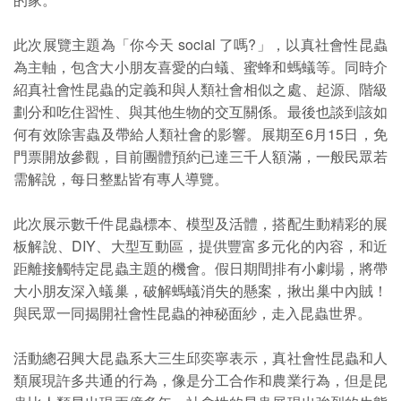
此次展覽主題為「你今天 social 了嗎?」，以真社會性昆蟲
為主軸，包含大小朋友喜愛的白蟻、蜜蜂和螞蟻等。同時介
紹真社會性昆蟲的定義和與人類社會相似之處、起源、階級
劃分和吃住習性、與其他生物的交互關係。最後也談到該如
何有效除害蟲及帶給人類社會的影響。展期至6月15日，免
門票開放參觀，目前團體預約已達三千人額滿，一般民眾若
需解說，每日整點皆有專人導覽。
此次展示數千件昆蟲標本、模型及活體，搭配生動精彩的展
板解說、DIY、大型互動區，提供豐富多元化的內容，和近
距離接觸特定昆蟲主題的機會。假日期間排有小劇場，將帶
大小朋友深入蟻巢，破解螞蟻消失的懸案，揪出巢中內賊！
與民眾一同揭開社會性昆蟲的神秘面紗，走入昆蟲世界。
活動總召興大昆蟲系大三生邱奕寧表示，真社會性昆蟲和人
類展現許多共通的行為，像是分工合作和農業行為，但是昆