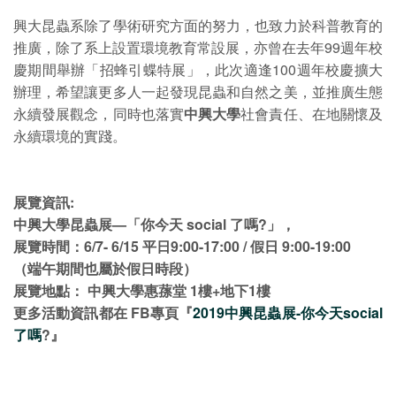
興大昆蟲系除了學術研究方面的努力，也致力於科普教育的
推廣，除了系上設置環境教育常設展，亦曾在去年99週年校
慶期間舉辦「招蜂引蝶特展」，此次適逢100週年校慶擴大
辦理，希望讓更多人一起發現昆蟲和自然之美，並推廣生態
永續發展觀念，同時也落實
中興大學
社會責任、在地關懷及
永續環境的實踐。
展覽資訊:
中興大學
昆蟲展—「你今天 social 了嗎?」，
展覽時間：6/7- 6/15 平日9:00-17:00 / 假日 9:00-19:00
（端午期間也屬於假日時段）
展覽地點：
中興大學
惠蓀堂 1樓+地下1樓
更多活動資訊都在 FB專頁『
2019中興昆蟲展-你今天social
了嗎
?』