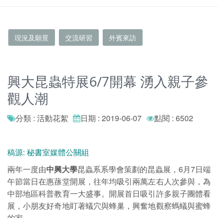
現況及願景
交流研習
外賓來訪
興大昆蟲特展6/7開幕 湧入親子參
觀人潮
分類 : 活動花絮
日期 : 2019-06-07
點閱 : 6502
稿源: 秘書室媒體公關組
兩年一度由
中興大學
昆蟲系系學會策劃的昆蟲展，6月7日端
午節當日在惠蓀堂開展，往年均吸引兩萬左右人次參與，為
中部地區科普教育一大盛事。開展首日吸引許多親子團體看
展，小朋友好奇地盯著蟻穴與蜂巢，興奮地觀察螞蟻與蜜蜂
的家。