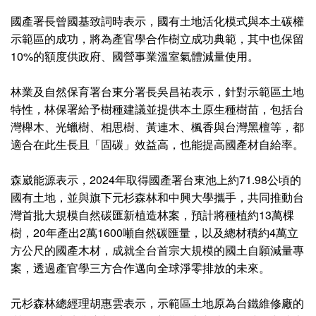
國產署長曾國基致詞時表示，國有土地活化模式與本土碳權
示範區的成功，將為產官學合作樹立成功典範，其中也保留
10%的額度供政府、國營事業溫室氣體減量使用。
林業及自然保育署台東分署長吳昌祐表示，針對示範區土地
特性，林保署給予樹種建議並提供本土原生種樹苗，包括台
灣櫸木、光蠟樹、相思樹、黃連木、楓香與台灣黑檀等，都
適合在此生長且「固碳」效益高，也能提高國產材自給率。
森崴能源表示，2024年取得國產署台東池上約71.98公頃的
國有土地，並與旗下元杉森林和中興大學攜手，共同推動台
灣首批大規模自然碳匯新植造林案，預計將種植約13萬棵
樹，20年產出2萬1600噸自然碳匯量，以及總材積約4萬立
方公尺的國產木材，成就全台首宗大規模的國土自願減量專
案，透過產官學三方合作邁向全球淨零排放的未來。
元杉森林總經理胡惠雲表示，示範區土地原為台鐵維修廠的