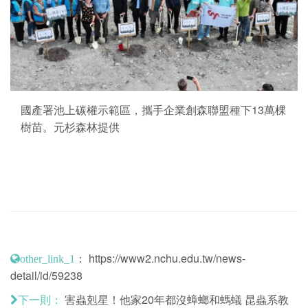
國產署池上碳權示範區，攜手企業創森聯盟種下13萬棵
樹苗。元杉森林提供
：
https://www2.nchu.edu.tw/news-
other_link_1
detail/id/59238
害蟲剋星！他家20年都沒蟑螂和螞蟻 昆蟲系教
下一則：