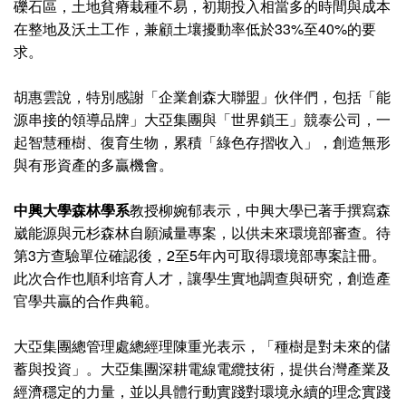
礫石區，土地貧瘠栽種不易，初期投入相當多的時間與成本
在整地及沃土工作，兼顧土壤擾動率低於33%至40%的要
求。
胡惠雲說，特別感謝「企業創森大聯盟」伙伴們，包括「能
源串接的領導品牌」大亞集團與「世界鎖王」競泰公司，一
起智慧種樹、復育生物，累積「綠色存摺收入」，創造無形
與有形資產的多贏機會。
中興大學森林學系
教授柳婉郁表示，中興大學已著手撰寫森
崴能源與元杉森林自願減量專案，以供未來環境部審查。待
第3方查驗單位確認後，2至5年內可取得環境部專案註冊。
此次合作也順利培育人才，讓學生實地調查與研究，創造產
官學共贏的合作典範。
大亞集團總管理處總經理陳重光表示，「種樹是對未來的儲
蓄與投資」。大亞集團深耕電線電纜技術，提供台灣產業及
經濟穩定的力量，並以具體行動實踐對環境永續的理念實踐