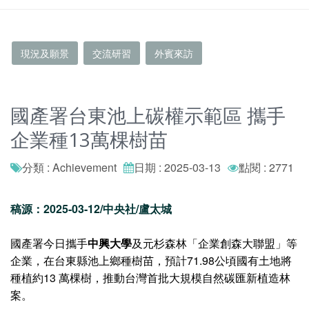
現況及願景
交流研習
外賓來訪
國產署台東池上碳權示範區 攜手
企業種13萬棵樹苗
分類 : Achievement
日期 : 2025-03-13
點閱 : 2771
稿源：2025-03-12/中央社/盧太城
國產署今日攜手
中興大學
及元杉森林「企業創森大聯盟」等
企業，在台東縣池上鄉種樹苗，預計71.98公頃國有土地將
種植約13 萬棵樹，推動台灣首批大規模自然碳匯新植造林
案。