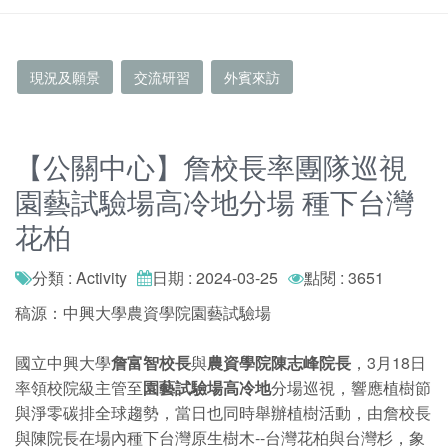
現況及願景
交流研習
外賓來訪
【公關中心】詹校長率團隊巡視
園藝試驗場高冷地分場 種下台灣
花柏
分類 : Activity
日期 : 2024-03-25
點閱 : 3651
稿源：中興大學農資學院園藝試驗場
國立中興大學
詹富智校長
與
農資學院陳志峰院長
，3月18日
率領校院級主管至
園藝試驗場高冷地
分場巡視，響應植樹節
與淨零碳排全球趨勢，當日也同時舉辦植樹活動，由詹校長
與陳院長在場內種下台灣原生樹木--台灣花柏與台灣杉，象