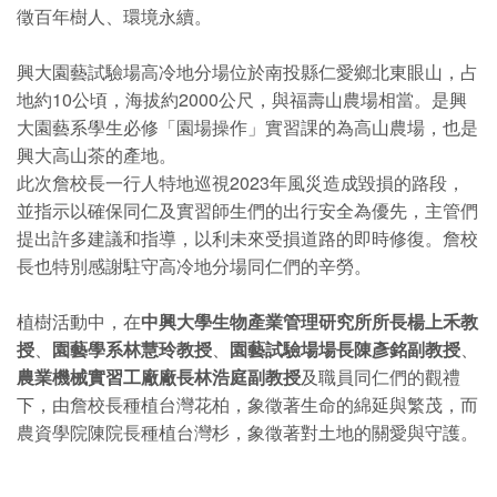
徵百年樹人、環境永續。
興大園藝試驗場高冷地分場位於南投縣仁愛鄉北東眼山，占
地約10公頃，海拔約2000公尺，與福壽山農場相當。是興
大園藝系學生必修「園場操作」實習課的為高山農場，也是
興大高山茶的產地。
此次詹校長一行人特地巡視2023年風災造成毀損的路段，
並指示以確保同仁及實習師生們的出行安全為優先，主管們
提出許多建議和指導，以利未來受損道路的即時修復。詹校
長也特別感謝駐守高冷地分場同仁們的辛勞。
植樹活動中，在
中興大學生物產業管理研究所所長楊上禾教
授
、
園藝學系林慧玲教授
、
園藝試驗場場長陳彥銘副教授
、
農業機械實習工廠廠長林浩庭副教授
及職員同仁們的觀禮
下，由詹校長種植台灣花柏，象徵著生命的綿延與繁茂，而
農資學院陳院長種植台灣杉，象徵著對土地的關愛與守護。