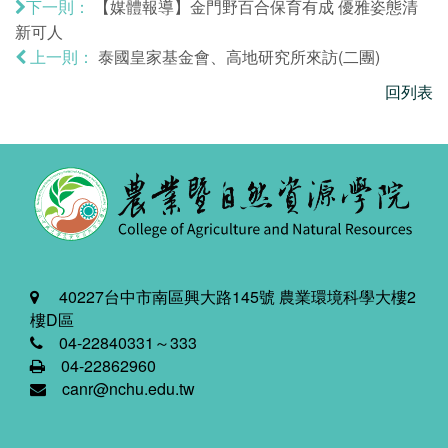
【媒體報導】金門野百合保育有成 優雅姿態清
下一則：
新可人
泰國皇家基金會、高地研究所來訪(二團)
上一則：
回列表
40227台中市南區興大路145號 農業環境科學大樓2
樓D區
04-22840331～333
04-22862960
canr@nchu.edu.tw