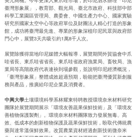
美元商機。今年更深入東爪哇市場，於印尼泗水辦理「印尼
臺灣形象展」，教育部、觀光局、臺北市政府、科技部中部
科學工業園區管理局、農委會、中國生產力中心、國家實驗
研究所國家太空中心等政府單位及財團法人精心打造的形象
館，成功將臺灣最先進、專業的形象深植印尼民眾與政府部
門心中，展覽3天共吸引約1萬8千人次。
展覽除獲得當地印尼媒體大幅報導，展覽期間外貿協會中爪
哇省長、東爪哇省省長、東爪哇省政府漁業局、畜牧局、漁
業局等高階政府代表連袂到場參觀，並說明印尼經濟概況，
「臺灣形象展」整體成效超過預期，盼能把臺灣優質新創服
務與產品，推廣給印尼企業及消費者。
中興大學
土壤環境科學系林耀東特聘教授環境奈米材料研究
團隊於展覽期間展示「環境友善蔬果保鮮技術」及「環境友
善植物保護製劑」。環境奈米材料團隊致力發展無毒、高
效、低成本的創新植物保護及蔬果保鮮技術，盼取代傳統農
藥與達常溫保鮮效果。改質農業資材經過創新技術微奈米