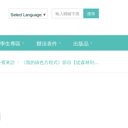
搜尋
Select Language
▼
學生專區
辦法表件
出版品
外賓來訪
《我的綠色方程式》節目【從森林到....
】