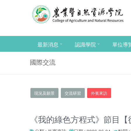
最新消息
認識學院
單位導
國際交流
現況及願景
交流研習
外賓來訪
《我的綠色方程式》節目【