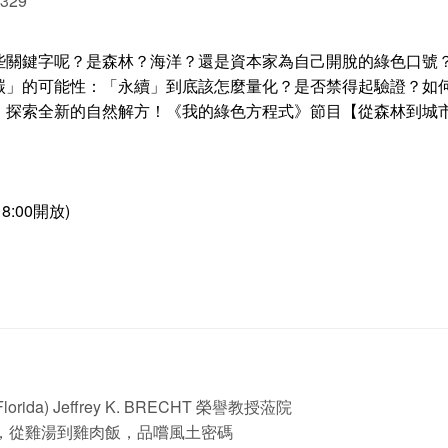
 329
些關鍵字呢？是森林？海洋？還是資本家為自己開脫的綠色口號？
碳」的可能性：「永續」到底該怎麼量化？是否禁得起驗證？如
，探索全新的自然解方！《我的綠色方程式》節目【從森林到城
8:00開放)
orida) Jeffrey K. BRECHT 榮譽教授蒞院
，從雞湯到雞肉飯，品嚐風土密碼