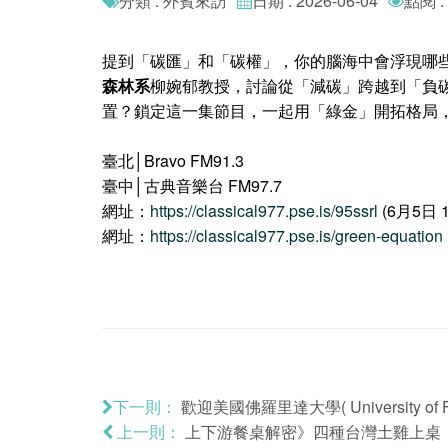
分類 : 外賓來訪
日期 : 2026-06-04
點閱 :
提到「碳匯」和「碳權」，你的腦海中會浮現哪
森林系
柳婉郁教授，討論從「減碳」跨越到「負
置？鎖定這一集節目，一起用「綠金」開拓格局
臺北│Bravo FM91.3
臺中│古典音樂台 FM97.7
網址：
https://classical977.pse.is/95ssrl
(6月5日 1
網址：
https://classical977.pse.is/green-equation
歡迎美國佛羅里達大學( University of Fl
下一則：
上下游餐桌解密》四種台灣土雞上桌
上一則：