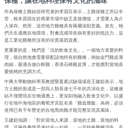
保種，讓在地料理保有文化的滋味
作為保種土雞始祖研究者的李淵百表示，土雞保種之所以辛
苦，根本原因在於商業市場中缺乏直接價值，才需要人為介
入保存。然而，這些地方雞種具有兩層深刻意義。首先，牠
們天生適應在地環境，對禽流感等疾病有更好的抵抗力，這
是工業化雞種所沒有的珍貴基因資產。
更重要的是，牠們是「活的飲食文化」。一個地方喜愛的料
理，很自然地會需要搭配該地特有的雞種，例如金門雞皮薄
肉細，最適合做白斬雞；香港石崎雞皮厚，才能應對當地喜
愛燒烤的烹調方式。
中興大學動物科學系教授暨畜產試驗場場長王建鎧表示，地
方土雞的形成是一部與人類長達七千年的共演化史，這種連
結不僅體現在生物適應上，更深刻地融入飲食文化中。以盛
行在地中海地區的葡萄牙宮廷名菜「雞血燉飯」為例，必須
使用已有千年歷史的在地黑肉雞才能完整呈現其風味。
王建鎧強調：「對於當地人來講，當地的土雞，當地的料
理，這兩件事情是連結在一起的。」一旦特色雞種消失，不