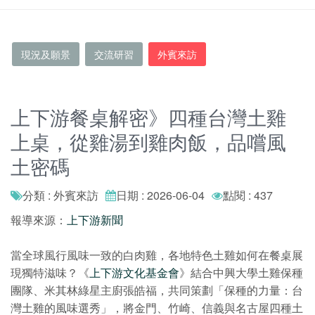
現況及願景
交流研習
外賓來訪
上下游餐桌解密》四種台灣土雞
上桌，從雞湯到雞肉飯，品嚐風
土密碼
分類 : 外賓來訪
日期 : 2026-06-04
點閱 : 437
報導來源：
上下游新聞
當全球風行風味一致的白肉雞，各地特色土雞如何在餐桌展
現獨特滋味？《
上下游文化基金會
》結合中興大學土雞保種
團隊、米其林綠星主廚張皓福，共同策劃「保種的力量：台
灣土雞的風味選秀」，將金門、竹崎、信義與名古屋四種土