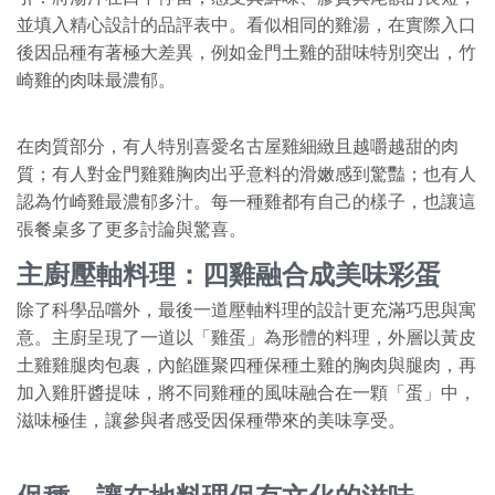
並填入精心設計的品評表中。看似相同的雞湯，在實際入口
後因品種有著極大差異，例如金門土雞的甜味特別突出，竹
崎雞的肉味最濃郁。
在肉質部分，有人特別喜愛名古屋雞細緻且越嚼越甜的肉
質；有人對金門雞雞胸肉出乎意料的滑嫩感到驚豔；也有人
認為竹崎雞最濃郁多汁。每一種雞都有自己的樣子，也讓這
張餐桌多了更多討論與驚喜。
主廚壓軸料理：四雞融合成美味彩蛋
除了科學品嚐外，最後一道壓軸料理的設計更充滿巧思與寓
意。主廚呈現了一道以「雞蛋」為形體的料理，外層以黃皮
土雞雞腿肉包裹，內餡匯聚四種保種土雞的胸肉與腿肉，再
加入雞肝醬提味，將不同雞種的風味融合在一顆「蛋」中，
滋味極佳，讓參與者感受因保種帶來的美味享受。