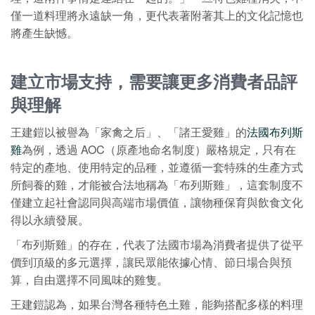
僅一道料理將永遠缺一角，更代表著附著其上的文化記憶也
將產生缺憾。
建立市場支持，需要讓更多消費者品評
與理解
王建鎧以被譽為「家禽之后」、「諸王愛雞」的
法國布列斯
雞
為例，透過 AOC（原產地命名制度）嚴格規定，只有在
特定的產地、使用特定的品種，並遵循一套特殊的生產方式
所飼養的雞，才能被合法地稱為「布列斯雞」，這套制度不
僅建立起社會認同與高端市場價值，讓物種保育與飲食文化
得以永續發展。
「布列斯雞」的存在，代表了法國市場為消費者提供了從平
價到頂級的多元選擇，讓民眾能依據心情、節日場合與預
算，自由選擇不同風味的雞隻。
王建鎧認為，如果台灣各種特色土雞，能夠搭配多樣的料理