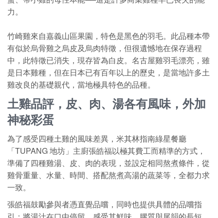
力。
竹崎雞來自嘉義山區果園，特色是黑色的羽毛。此品種本帶
有似於烏骨雞之烏皮及烏肉特徵，但很遺憾地在保存過程
中，此特徵已消失，現存皆為白皮。名古屋雞羽毛漂亮，雖
是日本雞種，但在日本已有百年以上的歷史，是當地許多土
雞改良的基礎親代，當地極具特色的品種。
土雞品評，皮、肉、湯各有風味，外加
神秘彩蛋
為了感受四種土雞的風味差異，米其林指南綠星餐廳
「TUPANG 地坊」主廚張皓福以極其費工而精準的方式，
準備了四種雞湯、皮、肉的表現，並設定相同熬煮條件，從
雞骨重量、水量、時間、搭配熬煮高湯的蔬菜等，全都力求
一致。
張皓福鼓勵參與者憑直覺品嚐，同時也提供具體的品嚐指
引：將湯汁在口中停留，感受其鮮味、膠質與尾韻的長短，