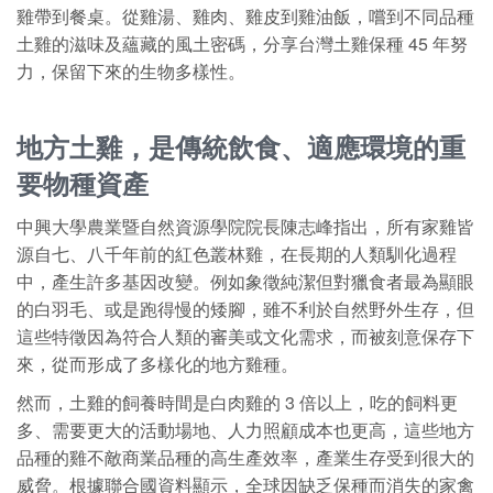
雞帶到餐桌。從雞湯、雞肉、雞皮到雞油飯，嚐到不同品種
土雞的滋味及蘊藏的風土密碼，分享台灣土雞保種 45 年努
力，保留下來的生物多樣性。
地方土雞，是傳統飲食、適應環境的重
要物種資產
中興大學農業暨自然資源學院院長陳志峰指出，所有家雞皆
源自七、八千年前的紅色叢林雞，在長期的人類馴化過程
中，產生許多基因改變。例如象徵純潔但對獵食者最為顯眼
的白羽毛、或是跑得慢的矮腳，雖不利於自然野外生存，但
這些特徵因為符合人類的審美或文化需求，而被刻意保存下
來，從而形成了多樣化的地方雞種。
然而，土雞的飼養時間是白肉雞的 3 倍以上，吃的飼料更
多、需要更大的活動場地、人力照顧成本也更高，這些地方
品種的雞不敵商業品種的高生產效率，產業生存受到很大的
威脅。根據聯合國資料顯示，全球因缺乏保種而消失的家禽