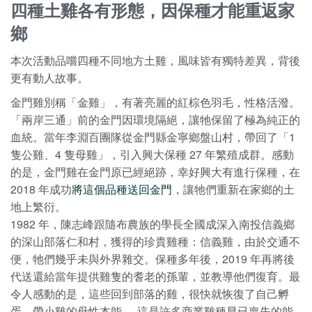
四種土雞各有形態，因保種才能重返家
鄉
本次活動品嚐四種不同地方土雞，風味皆有獨特差異，背後
更有動人故事。
金門雞別稱「金雞」，有著亮麗的紅棕色羽毛，性格活潑。
「兩岸三通」前的金門因環境隔絕，讓牠保留了極為純正的
血統。當年李淵百團隊從金門縣金寧鄉盤山村，帶回了「1
隻公雞、4 隻母雞」，引入興大保種 27 年繁殖成群。感動
的是，金門雞在金門原已經絕跡，幸好興大有進行保種，在
2018 年成功
將這個品種送回金門
，讓牠們重新在家鄉的土
地上繁衍。
1982 年，陳志峰跟隨布農族的學長全國成深入南投信義鄉
的深山部落仁和村，獲得的珍貴雞種：信義雞，由於交通不
便，牠們幾乎未與外界雜交。保種多年後，2019 年再將後
代送還給當年提供雞隻的耆老的孫輩，並教導他們復育。最
令人感動的是，這些回到部落的雞，很快就恢復了自己孵
蛋、帶小雞的母性本能──這是許多商業雞種早已喪失的能