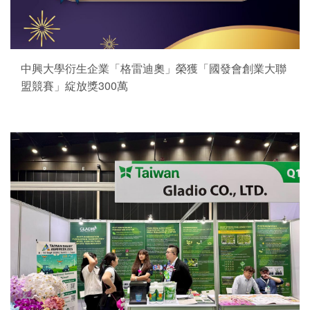
中興大學衍生企業「格雷迪奧」榮獲「國發會創業大聯
盟競賽」綻放獎300萬