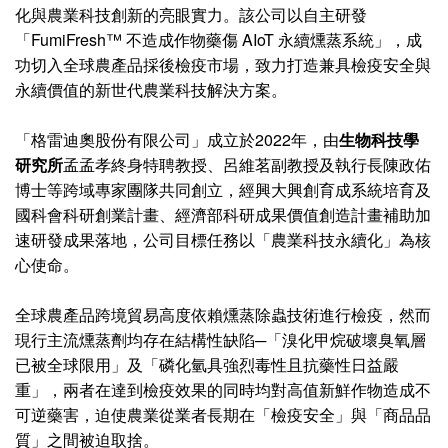
化與農業科技創新的亮眼實力。該公司以自主研發
「FumiFresh™ 不造成作物藥傷 AIoT 永續燻蒸系統」，成
功切入全球農產品採後檢疫市場，致力打造兼具檢疫安全與
永續價值的新世代農業科技解決方案。
「格雷迪奧股份有限公司」成立於2022年，由
生物科技學
研究所
孟孟孝終身特聘教授、呂維茗副教授及執行長陳政佑
博士等跨域專家團隊共同創立，經興大興創育成系統培育及
國科會科研創業計畫、經濟部科研成果價值創造計畫補助加
速研發成果落地，公司目標任務以「農業科技永續化」為核
心使命。
全球農產品跨境貿易高度依賴燻蒸除蟲技術進行檢疫，然而
現行主流燻蒸劑均存在結構性缺陷─「溴化甲烷破壞臭氧層
已被全球限用」及「磷化氫具強烈毒性且抗藥性日益嚴
重」，兩者在達到檢疫效果的同時均對高值新鮮作物造成不
可逆藥害，迫使農業從業者長期在「檢疫安全」與「商品品
質」之間被迫取捨。