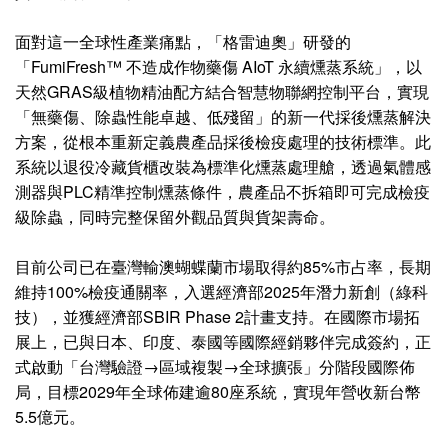
面對這一全球性產業痛點，「格雷迪奧」研發的
「FumiFresh™ 不造成作物藥傷 AIoT 永續燻蒸系統」，以
天然GRAS級植物精油配方結合智慧物聯網控制平台，實現
「無藥傷、除蟲性能卓越、低殘留」的新一代採後燻蒸解決
方案，從根本重新定義農產品採後檢疫處理的技術標準。此
系統以退役冷藏貨櫃改裝為標準化燻蒸處理艙，透過氣體感
測器與PLC精準控制燻蒸條件，農產品不拆箱即可完成檢疫
級除蟲，同時完整保留外觀品質與貨架壽命。
目前公司已在臺灣輸澳蝴蝶蘭市場取得約85%市占率，長期
維持100%檢疫通關率，入選經濟部2025年潛力新創（綠科
技），並獲經濟部SBIR Phase 2計畫支持。在國際市場拓
展上，已與日本、印度、泰國等國際經銷夥伴完成簽約，正
式啟動「台灣驗證→區域複製→全球擴張」分階段國際佈
局，目標2029年全球佈建逾80座系統，實現年營收新台幣
5.5億元。