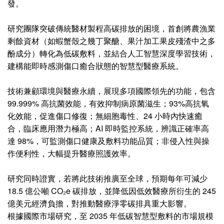
發。
研究團隊突破傳統醫材製程高碳排放的困境，首創將農漁業
剩餘資材（如蝦蟹殼之幾丁聚醣、果汁加工果皮殘渣中之多
酚成分）轉化為低碳敷料，並結合人工智慧深度學習技術，
建構能即時感測傷口癒合狀態的智慧型醫療系統。
技術兼顧環境與醫療永續，展現多項國際領先的功能，包含
99.999% 高抗菌效能，有效抑制病原菌滋生；93%高抗氧
化效能，促進傷口修復；無細胞毒性、24 小時內快速癒
合，臨床應用潛力極高；AI 即時監控系統，辨識正確率高
達 98%，可監測傷口健康及敷料功能品質；非侵入性與操
作便利性，大幅提升醫療照護效率。
研究同時證實，若將此技術推廣至全球，預期每年可減少
18.5 億公噸 CO₂e 碳排放，並降低因低效醫療所衍生的 245
億美元經濟負擔，對推動醫療淨零碳排具重大影響。
根據國際市場研究，至 2035 年低碳智慧型敷料的市場規模