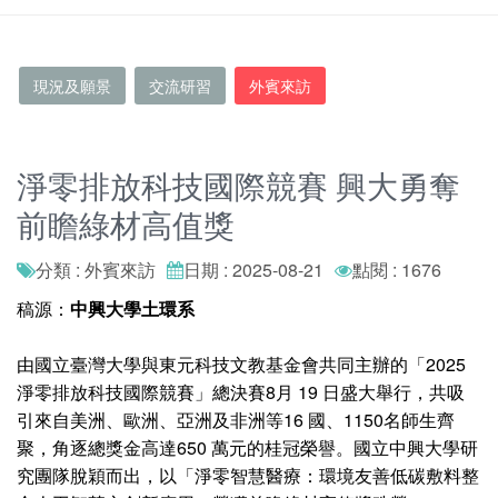
現況及願景
交流研習
外賓來訪
淨零排放科技國際競賽 興大勇奪
前瞻綠材高值獎
分類 : 外賓來訪
日期 : 2025-08-21
點閱 : 1676
稿源：
中興大學土環系
由國立臺灣大學與東元科技文教基金會共同主辦的「2025
淨零排放科技國際競賽」總決賽8月 19 日盛大舉行，共吸
引來自美洲、歐洲、亞洲及非洲等16 國、1150名師生齊
聚，角逐總獎金高達650 萬元的桂冠榮譽。國立中興大學研
究團隊脫穎而出，以「淨零智慧醫療：環境友善低碳敷料整