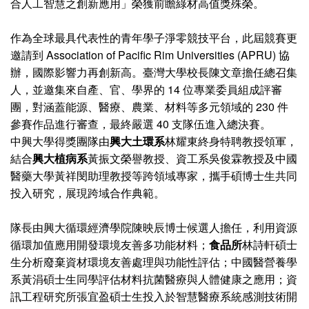
合人工智慧之創新應用」榮獲前瞻綠材高值獎殊榮。
作為全球最具代表性的青年學子淨零競技平台，此屆競賽更
邀請到 Association of Pacific Rim Universities (APRU) 協
辦，國際影響力再創新高。臺灣大學校長陳文章擔任總召集
人，並邀集來自產、官、學界的 14 位專業委員組成評審
團，對涵蓋能源、醫療、農業、材料等多元領域的 230 件
參賽作品進行審查，最終嚴選 40 支隊伍進入總決賽。
中興大學得獎團隊由
興大土環系
林耀東終身特聘教授領軍，
結合
興大植病系
黃振文榮譽教授、資工系吳俊霖教授及中國
醫藥大學黃祥閔助理教授等跨領域專家，攜手碩博士生共同
投入研究，展現跨域合作典範。
隊長由興大循環經濟學院陳映辰博士候選人擔任，利用資源
循環加值應用開發環境友善多功能材料；
食品所
林詩軒碩士
生分析廢棄資材環境友善處理與功能性評估；中國醫營養學
系黃涓碩士生同學評估材料抗菌醫療與人體健康之應用；資
訊工程研究所張宜盈碩士生投入於智慧醫療系統感測技術開