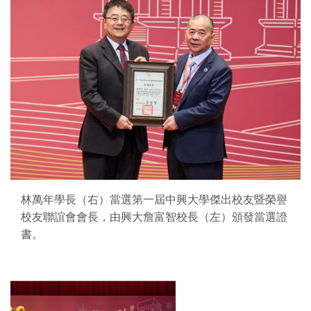
林萬年學長（右）當選第一屆中興大學傑出校友暨榮譽
校友聯誼會會長，由興大詹富智校長（左）頒發當選證
書。