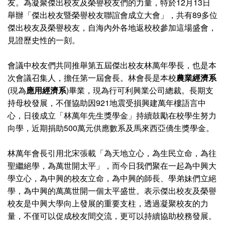
友。為凝聚傑出校友及榮譽校友們的力量，特於12月13日
舉辦「傑出校友暨榮譽校友聯誼會成立大會」，共有89多位
傑出校友及榮譽校友，自海內外各地返校校參加這場盛會，
見證歷史性的一刻。
會議中校友們共同推舉第五屆傑出校友林萬年學長，也是本
次會議召集人，擔任第一屆會長。林會長是本校
農業經濟系
(現為
應用經濟系
)畢業，現為行可利興業公司總裁。長期支
持母校發展，不僅協助因921地震受損興建萬年樓語言中
心，日後成立「林萬年先生獎學金」持續鼓勵在校學生努力
向學，近期捐助500萬元供應數系及馬來西亞僑生獎學金。
林萬年會長引用北宋張載「為天地立心，為生民立命，為往
聖繼絕學，為萬世開太平」，而今日我們聚在一起為中興大
學立心，為中興的校友立命，為中興的師長、學弟妹們立絕
學，為中興的萬萬世開一個太平盛世。表示傑出校友及榮譽
校友是中興大學向上發展的重要支柱，透過凝聚校友的力
量，不僅可以促成校友間交流，更可以持續協助校務發展。