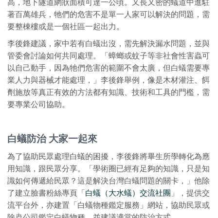
高，地下隧道網狀面積可達一公頃。又長又密的蟻道中進駐
著百萬雄兵，牠們的危害不是單一人家可以解決的問題，需
要整棟樓或是一個社區一起出力。
李後鋒建議，家中若有白蟻出沒，需先解決漏水問題，並與
管委會討論如何共同處理。「蟑螂或蚊子等非社會性害蟲可
以自己動手，因為牠們危害的範圍不會太廣，但白蟻需要專
業人力與器械才能處理，」李後鋒舉例，像是木材灌注、餌
劑施放等真正有效的方法都有知識、技術和工具的門檻，需
要專業公司協助。
白蟻防治 大家一起來
為了協助民眾處理白蟻的困擾，李後鋒將畢生所學轉化為應
用知識，跟民眾分享。「學術圈已經有足夠的知識，只是知
識如何傳遞給民眾？這是解決台灣白蟻問題的關卡，」他除
了建立臉書粉絲專頁「
白蟻（大水蟻）交流社團
」，提供交
流平台外，亦建置「白蟻物種鑑定服務」網站，協助民眾或
除蟲公司鑑定白蟻物種，並建議適當的防治方式。