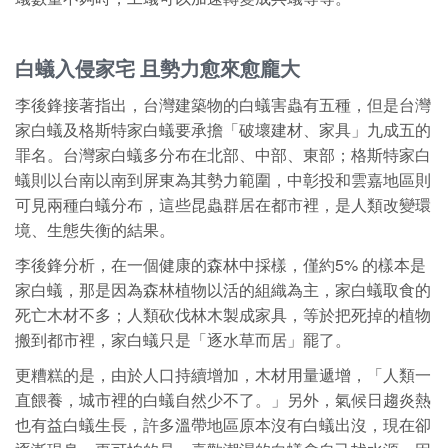
白蟻入侵家宅 且勢力愈來愈龐大
李後鋒接著指出，台灣建築物的白蟻害蟲有五種，但是台灣
家白蟻及格斯特家白蟻要承擔「破壞建材、家具」九成五的
罪名。台灣家白蟻多分布在北部、中部、東部；格斯特家白
蟻則以台南以南到屏東為其勢力範圍，中彰投和雲嘉地區則
可見兩種白蟻分布，這些昆蟲群居在都市裡，是人類改變環
境、生態失衡的結果。
李後鋒分析，在一個健康的森林中採樣，僅約5% 的樣本是
家白蟻，那是因為森林植物以活的組織為主，家白蟻取食的
死亡木材不多；人類砍伐林木製成家具，等於把死掉的植物
搬到都市裡，家白蟻只是「逐水草而居」罷了。
更糟糕的是，由於人口持續增加，木材用量遞增，「人類一
直餵養，城市裡的白蟻自然少不了。」另外，氣候日趨炎熱
也有益白蟻生長，許多溫帶地區原本沒有白蟻出沒，現在卻