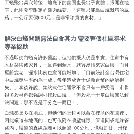
工蟻飛出巢穴前後，地底下的菌圃也長出子實體，張開在地
表，此即夏季限定的雞肉絲菇。「這種只能靠白蟻栽培的蕈
菇，一公斤要價500元，是非常珍貴的食材。」
解決白蟻問題無法自食其力 需要整個社區尋求
專業協助
不過即便白蟻有許多優點，但牠們擾人仍是事實。住家中有
木材裝潢或家具，一旦遇到漏水，就容易招來家白蟻，而且
屋齡愈老，漏水比例也愈可能增加，「目前統計全台灣住宅
中白蟻發生率約為一成，每年造成近十億新台幣的經濟損
失。」李後鋒說。集約式住宅通常不會只有一戶受害，市售
很多殺蟲劑都強調可撲殺白蟻，「但殺死一千隻白蟻無法解
決問題，那不過是千分之一而已！」
白蟻築巢多在地底，但牠們的巢也可以蓋在樓頂的花圃裡，
因此蟻道有地底的，也可依附在牆壁縫隙、管道間或電線管
路內，蟻道的直線距離可以超過100公尺，也就是廿、卅樓