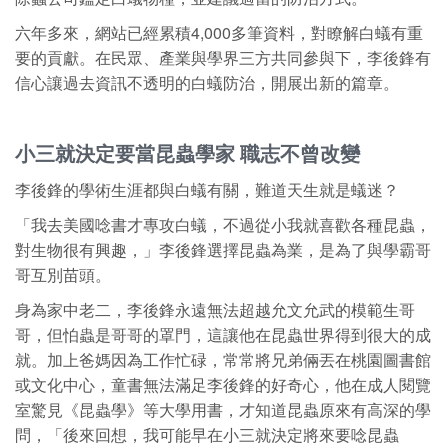
六年多來，網站已經累積4,000多筆資料，對瞭解白蟻有重
要的貢獻。在民眾、產業與學界三方共同參與下，李後鋒有
信心讓過去資訊不透明的白蟻防治，開展出新的篇章。
小三就決定要當昆蟲學家 職志不曾改變
李後鋒的學術生涯都與白蟻有關，難道天生就是蟻迷？
「我去美國唸書才專攻白蟻，不過從小我就喜歡各種昆蟲，
對生物很有興趣，」李後鋒選擇昆蟲為業，是為了與學霸哥
哥互別苗頭。
身為家中老二，李後鋒永遠無法超越允文允武的模範生哥
哥，但怕蟲是哥哥的罩門，這讓他在昆蟲世界得到很大的成
就。加上爸媽因為工作忙碌，常常將兄弟倆丟在桃園圖書館
或文化中心，童書無法滿足李後鋒的好奇心，他在成人閱覽
室驚見《昆蟲學》等大學用書，才知道昆蟲原來有高深的學
問，「後來回想，我可能早在小三就決定將來要唸昆蟲