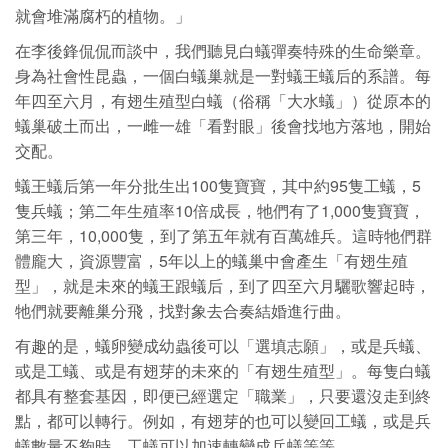
就會堆滿腐朽的植物。」
在李後鋒侃侃而談中，我們聽見白蟻彈奏特殊的生命樂章。
身為社會性昆蟲，一個白蟻巢就是一對蟻王蟻后的系譜。每
年四至六月，有翅生殖型白蟻（俗稱「大水蟻」）從原本的
蟻巢破土而出，一雌一雄「看對眼」後會找地方落地，開始
交配。
蟻王蟻后第一年分批生出100隻寶寶，其中約95隻工蟻，5
隻兵蟻；第二年生殖率10倍成長，牠們有了1,000隻寶寶，
第三年，10,000隻，到了第五年就有百萬雄兵。這時牠們群
體龐大，資源豐富，5年以上的蟻巢中會產生「有翅生殖
型」，就是未來的蟻王跟蟻后，到了四至六月驪歌響起時，
牠們就要離巢分飛，找對象去合奏結婚進行曲。
有趣的是，蟻卵變成幼蟲後可以「選填志願」，或是兵蟻、
或是工蟻、或是有翅芽的未來的「有翅生殖型」。每隻白蟻
都具有整套基因，即便已經選定「職業」，只要還沒走到終
點，都可以轉行。例如，有翅芽的也可以變回工蟻，或是兵
蟻數量不夠時，工蟻可以加速轉變成兵蟻等等。