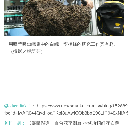
用吸管吸出蟻巢中的白蟻，李後鋒的研究工作真有趣。
（攝影／楊語芸）
：
https://www.newsmarket.com.tw/blog/152889
other_link_1
fbclid=IwAR044Qvd_oaFKqi8uAwiOOb8boE96LfR948xNf
【媒體報導】百合花季謝幕 林務所植紅花石蒜
下一則：