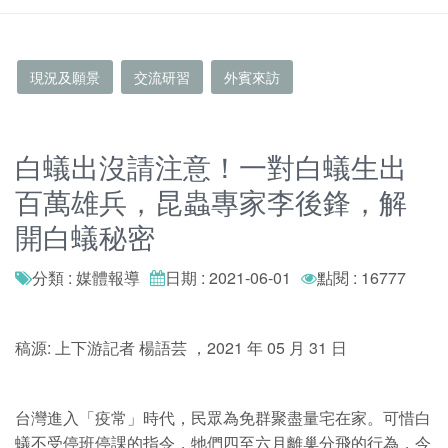
現況及願景
交流研習
外賓來訪
白蟻出沒請注意！一對白蟻生出
百萬雄兵，昆蟲專家李後鋒，解
開白蟻秘密
分類 : 媒體報導
日期 : 2021-06-01
點閱 : 16777
稿源: 上下游記者 楊語芸 ，2021 年 05 月 31 日
台灣進入「疫常」時代，民眾為免群聚盡量宅在家。可惜白
蟻不受停班停課的指令，牠們四至六月離巢分飛的行為，今