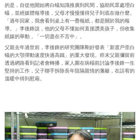
的是，自從他開始將白蟻知識推廣到民間，協助民眾處理白
蟻，並經媒體報導後，父母才慢慢懂得兒子到底在做什麼。
「過年回家，我會看到桌上有一疊報紙，都是關於我的報
導。」李後鋒說，他的父母不懂如何直接讚美孩子，但收集
紙媒的舉動，「一切盡在不言中」。
父親去年過世前，李後鋒的研究團隊剛好發表「新渡戶歪白
蟻的大顎彈動速度快過高鐵」的重大發現。癌末父親彌留前
透過網路看到記者會轉播，家人圍在病榻前討論李後鋒一生
堅持的工作，父子聯手拆除長年阻隔親情的藩籬，在諒宥的
溫暖中得到慰藉。