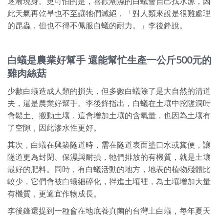
逐漸現身。更可怕的是，喜歡潮濕的白蟻會自己找水源，因
此天氣再乾旱也不至讓牠們滅絕，「對人類來說是很難處理
的昆蟲，但也不得不佩服白蟻的耐力。」李後鋒說。
白蟻是農業好幫手 還能幫忙生產一公斤500元的
雞肉絲菇
少數白蟻造成人類的損失，但多數白蟻除了是大自然的清道
夫，還是農業好幫手。李後鋒指出，白蟻在土壤中挖隧洞時
會鬆土、搬動土壤，這會增加土壤的含氧量，也因為土壤有
了空隙，因此滲水性更好。
其次，白蟻在興築隧道時，需在隧道表面塗口水或糞便，讓
隧道更為封閉、保濕與耐損，牠們排放的有機質，就是土壤
最好的肥料。同時，有白蟻活動的地方，地表的植物殘體比
較少，它們會被白蟻細碎化，拌進土壤裡，為土壤增加大量
有機質，更適宜作物成長。
李後鋒還提到一種會在地底養真菌的台灣土白蟻，每年夏天