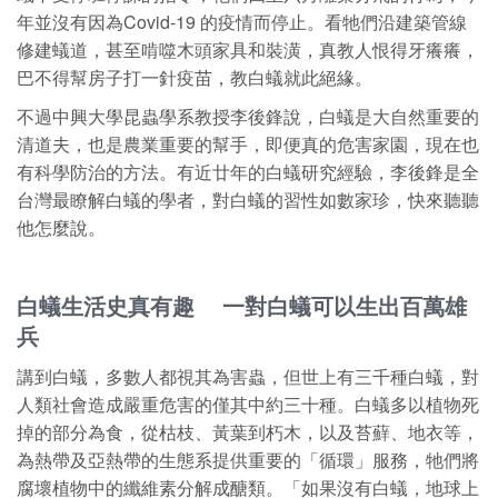
年並沒有因為Covid-19 的疫情而停止。看牠們沿建築管線
修建蟻道，甚至啃噬木頭家具和裝潢，真教人恨得牙癢癢，
巴不得幫房子打一針疫苗，教白蟻就此絕緣。
不過中興大學昆蟲學系教授李後鋒說，白蟻是大自然重要的
清道夫，也是農業重要的幫手，即便真的危害家園，現在也
有科學防治的方法。有近廿年的白蟻研究經驗，李後鋒是全
台灣最瞭解白蟻的學者，對白蟻的習性如數家珍，快來聽聽
他怎麼說。
白蟻生活史真有趣 一對白蟻可以生出百萬雄
兵
講到白蟻，多數人都視其為害蟲，但世上有三千種白蟻，對
人類社會造成嚴重危害的僅其中約三十種。白蟻多以植物死
掉的部分為食，從枯枝、黃葉到朽木，以及苔蘚、地衣等，
為熱帶及亞熱帶的生態系提供重要的「循環」服務，牠們將
腐壞植物中的纖維素分解成醣類。「如果沒有白蟻，地球上