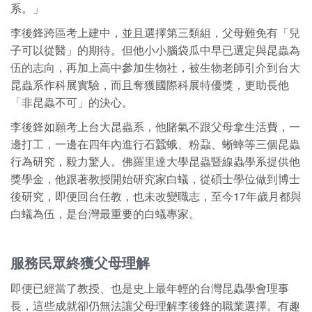
系。」
李後鋒跨區考上建中，並且選擇第三類組，父母難免有「兒
子可以從醫」的期待。但他小小腦袋瓜中早已選定與昆蟲為
伍的志向，再加上高中參加生物社，被生物老師引介到台大
昆蟲系作科展實驗，而且奪獲國際科展特優獎，更助長他
「非昆蟲不可」的決心。
李後鋒如願考上台大昆蟲系，他賭氣不跟父母拿生活費，一
邊打工，一邊在四年內進行石蠶蛾、粉蝨、蜥蟀等三個昆蟲
行為研究，毅力驚人。佛羅里達大學昆蟲暨線蟲學系提供他
獎學金，他跟著教授開始研究家白蟻，從碩士學位做到博士
後研究，即便回台任教，也未改變職志，至今17年歲月都與
白蟻為伍，是台灣最重要的白蟻專家。
服務民眾終獲父母理解
即便已經當了教授、也是史上最年輕的台灣昆蟲學會理事
長，這些成就卻仍無法讓父母理解李後鋒的職業選擇。有趣