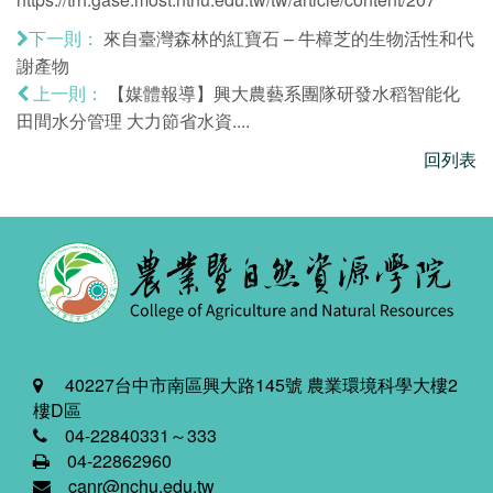
來自臺灣森林的紅寶石 – 牛樟芝的生物活性和代
下一則：
謝產物
【媒體報導】興大農藝系團隊研發水稻智能化
上一則：
田間水分管理 大力節省水資....
回列表
40227台中市南區興大路145號 農業環境科學大樓2
樓D區
04-22840331～333
04-22862960
canr@nchu.edu.tw