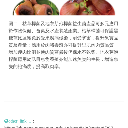
圖二：枯草桿菌及地衣芽孢桿菌益生菌產品可多元應用
於作物保健、畜禽及水產養殖產業。枯草桿菌可保護黑
糖芭比蓮霧免於受果腐病侵染，耐受寒害，提升果實品
質及產量；應用於肉豬養殖亦可提升里肌肉肉質品質，
增加瘦肉比例並使肉質蒸煮後仍保水不乾柴。地衣芽孢
桿菌應用於虱目魚隻養殖亦能加速魚隻的生長，增進魚
隻的飽滿度，提高取肉率。
：
other_link_1
https://trh.gase.most.ntnu.edu.tw/tw/article/content/207