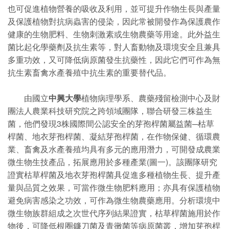
也可促進植物營養的吸收及利用，並可提升作物生長與產量
及保護植物對抗病蟲害的侵染，因此常被開發作為保護農作
健康的生物肥料、生物刺激素或生物農藥等用途。此外益生
菌比起化學藥劑及抗生素等，對人畜動物及環境安全且兼具
多重功效，又可降低病原菌發生抗藥性，因此它們可作為無
抗生素畜禽水產養殖中抗生素的重要替代品。
由國立
中興大學
植物病理學系、農藥殘留檢測中心及財
團法人農業科技研究院之跨領域團隊，聯合研發三株益生
菌，他們發現3株國際間公認安全的芽孢桿菌屬益菌─枯草
桿菌、地衣芽孢桿菌、凝結芽孢桿菌，在作物保健、循環農
業、畜禽及水產養殖均具有多元的應用潛力，可開發成農業
微生物生技產品，拓展應用於多種產業(圖一)。該團隊研究
證實枯草桿菌及地衣芽孢桿菌具促進多種植物生長、提升產
量與品質之效果，可當作微生物肥料應用；亦具有保護植物
避免病害感染之功效，可作為微生物農藥應用。分析環境中
微生物族群組成之次世代序列結果證實，枯草桿菌施用於作
物後，可降低根圈鐮刀菌及青黴菌等病原菌叢，增加芽孢桿