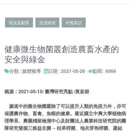
現況及願景
交流研習
外賓來訪
健康微生物菌叢創造農畜水產的
安全與綠金
分類 : 媒體報導
日期 : 2021-05-26
點閱 : 6956
稿源：2021-05-15/ 臺灣研究亮點 /黃姿碧
腸道中的微生物菌叢除了可以提升人類的免疫力外，亦可
保護農作物、畜禽、魚蝦的健康。最近國立
中興大學
植物病
理學系、農藥殘留檢測中心及財團法人農業科技研究院的團
隊研究發掘三株益生菌 ─ 枯草桿菌、地衣芽孢桿菌、凝結