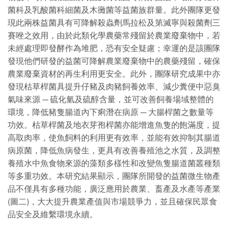
菌科及乳酸菌科細菌及木黴菌等益菌族群量。此外團隊更發
現此兩株益菌具有可降解殺蟲劑馬拉松及第滅寧與殺菌劑三
賽唑之效用，由於此類化學農藥常殘留於農業廢棄物中，若
未經處理即發酵作為堆肥，恐有安全疑慮；幸運的是該團隊
發現他們研發的益菌可降解農業廢棄物中的農藥殘留，確保
農業廢棄資材的再生利用更安全。此外，團隊研究成果中亦
發現枯草桿菌具提升仔豬及肉豬飼養效率、減少糞便中惡臭
氣味來源 ─ 硫化氫及硫醇含量，並可改善飼養場域整體的
環境，降低豬隻腸道內下痢潛在病原 ─ 大腸桿菌之數量等
功效。枯草桿菌及地衣芽孢桿菌亦能增進魚隻的飽滿度，提
高取肉率，使魚飼料的利用更有效率，並能有效抑制其腸道
病原菌，降低魚病發生，更具有改善養殖池之水質，及調整
養殖水中魚食物來源的藻類多樣性和改變魚隻腸道菌叢種類
等多重功效。本研究結果顯示，團隊所開發的益菌微生物產
品不僅具有多種功能，廣泛應用於農業、畜產及水產等產業
(圖二)，大大提升農業產值與市場競爭力，並且確保民眾食
品安全及維繫環境永續。