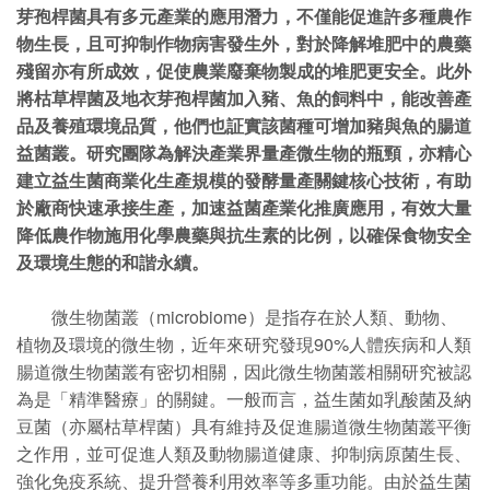
芽孢桿菌具有多元產業的應用潛力，不僅能促進許多種農作
物生長，且可抑制作物病害發生外，對於降解堆肥中的農藥
殘留亦有所成效，促使農業廢棄物製成的堆肥更安全。此外
將枯草桿菌及地衣芽孢桿菌加入豬、魚的飼料中，能改善產
品及養殖環境品質，他們也証實該菌種可增加豬與魚的腸道
益菌叢。研究團隊為解決產業界量產微生物的瓶頸，亦精心
建立益生菌商業化生產規模的發酵量產關鍵核心技術，有助
於廠商快速承接生產，加速益菌產業化推廣應用，有效大量
降低農作物施用化學農藥與抗生素的比例，以確保食物安全
及環境生態的和諧永續。
微生物菌叢（microbiome）是指存在於人類、動物、
植物及環境的微生物，近年來研究發現90%人體疾病和人類
腸道微生物菌叢有密切相關，因此微生物菌叢相關研究被認
為是「精準醫療」的關鍵。一般而言，益生菌如乳酸菌及納
豆菌（亦屬枯草桿菌）具有維持及促進腸道微生物菌叢平衡
之作用，並可促進人類及動物腸道健康、抑制病原菌生長、
強化免疫系統、提升營養利用效率等多重功能。由於益生菌