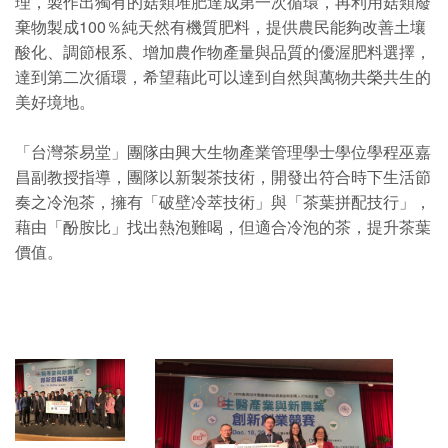
理，製作出獨有的菇類堆肥達成第一次循環，再利用菇類廢
棄物製成100％純天然有機質肥料，提供農民能夠改善土壤
酸化、調節根系、增加農作物產量與品質的優渥肥料選擇，
達到第二次循環，希望藉此可以達到自然與萬物共榮共生的
美好境地。
「台灣茶易堂」團隊由興大生物產業管理學士學位學程巫嘉
昌副教授指導，團隊以新製茶技術，開發出符合時下生活節
奏之冷泡茶，擁有「破壁冷萃技術」與「茶葉拼配技行」，
藉由「酚胺比」找出熱泡難喝，但適合冷泡的茶，提升茶葉
價值。