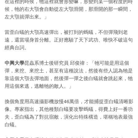
在這裡的時候，牠這裡就會形變嘛，形變到某一個程度的時
候，牠的右大顎會自動從左大顎滑開，那滑開的那一瞬間，
左大顎就彈出來。」
當歪白蟻的大顎高速彈出，被打到的螞蟻，不但彈飛到老
遠，還當場身首分離。正好應驗了天下武功、唯快不破這句
經典台詞。
中興大學
昆蟲系博士後研究員 邱俊禕：「牠可能是用這個
彈，來挖、來挖土，甚至有這種說法，然後有些人認為牠是
靠這個大顎去彈地面，然後彈一彈之後白蟻就會跳起來，牠
用這個來逃，逃離牠的敵人。」
換個角度用高速攝影機放慢46萬倍，才能捕捉歪白蟻清晰影
像。專家指出，其他種類白蟻要攻擊螞蟻，得費上好一番功
夫，歪白蟻為了對抗宿敵，演化出特殊構造，堪稱地表最強
白蟻。