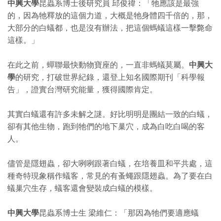
中興大學
昆蟲系博士後研究員 邱俊禕：「牠應該是最強
的，因為牠釋放的這個力道，大概是牠身體四千倍的，那，
大部分的白蟻都，也是沒有辦法，把這個螞蟻這樣一擊斃命
這樣。」
在此之前，蟬聯最快動物寶座的，一直非螞蟻莫屬。
中興大
學
的研究，打破世界紀錄，還登上知名國際期刊「科學報
告」，證實台灣研究能量，獲得國際肯定。
其實白蟻還有許多未解之謎。好比明明是團結一致的白蟻，
卻有其他生物，跑到牠們的地下巢穴，成為白吃白喝的客
人。
儘管是隱翅蟲，卻大咧咧跟著白蟻，在培養皿和平共處，這
種奇特現象稱作蟻客，常見的有蚤蠅跟隱翅蟲。為了要在白
蟻巢穴生存，蟻客還會變裝成白蟻的模樣。
中興大學
昆蟲系博士生 梁維仁：「那因為牠們要適應蟻