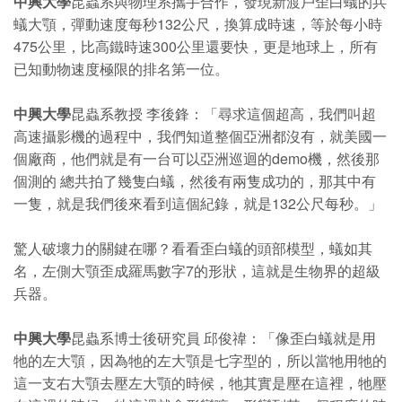
中興大學
昆蟲系與物理系攜手合作，發現新渡戶歪白蟻的兵
蟻大顎，彈動速度每秒132公尺，換算成時速，等於每小時
475公里，比高鐵時速300公里還要快，更是地球上，所有
已知動物速度極限的排名第一位。
中興大學
昆蟲系教授 李後鋒：「尋求這個超高，我們叫超
高速攝影機的過程中，我們知道整個亞洲都沒有，就美國一
個廠商，他們就是有一台可以亞洲巡迴的demo機，然後那
個測的 總共拍了幾隻白蟻，然後有兩隻成功的，那其中有
一隻，就是我們後來看到這個紀錄，就是132公尺每秒。」
驚人破壞力的關鍵在哪？看看歪白蟻的頭部模型，蟻如其
名，左側大顎歪成羅馬數字7的形狀，這就是生物界的超級
兵器。
中興大學
昆蟲系博士後研究員 邱俊禕：「像歪白蟻就是用
牠的左大顎，因為牠的左大顎是七字型的，所以當牠用牠的
這一支右大顎去壓左大顎的時候，牠其實是壓在這裡，牠壓