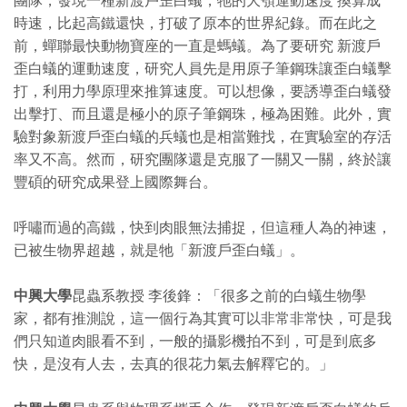
時速，比起高鐵還快，打破了原本的世界紀錄。而在此之
前，蟬聯最快動物寶座的一直是螞蟻。為了要研究 新渡戶
歪白蟻的運動速度，研究人員先是用原子筆鋼珠讓歪白蟻擊
打，利用力學原理來推算速度。可以想像，要誘導歪白蟻發
出擊打、而且還是極小的原子筆鋼珠，極為困難。此外，實
驗對象新渡戶歪白蟻的兵蟻也是相當難找，在實驗室的存活
率又不高。然而，研究團隊還是克服了一關又一關，終於讓
豐碩的研究成果登上國際舞台。
呼嘯而過的高鐵，快到肉眼無法捕捉，但這種人為的神速，
已被生物界超越，就是牠「新渡戶歪白蟻」。
中興大學
昆蟲系教授 李後鋒：「很多之前的白蟻生物學
家，都有推測說，這一個行為其實可以非常非常快，可是我
們只知道肉眼看不到，一般的攝影機拍不到，可是到底多
快，是沒有人去，去真的很花力氣去解釋它的。」