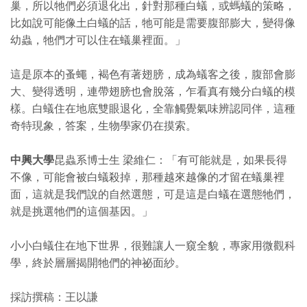
巢，所以牠們必須退化出，針對那種白蟻，或螞蟻的策略，
比如說可能像土白蟻的話，牠可能是需要腹部膨大，變得像
幼蟲，牠們才可以住在蟻巢裡面。」
這是原本的蚤蠅，褐色有著翅膀，成為蟻客之後，腹部會膨
大、變得透明，連帶翅膀也會脫落，乍看真有幾分白蟻的模
樣。白蟻住在地底雙眼退化，全靠觸覺氣味辨認同伴，這種
奇特現象，答案，生物學家仍在摸索。
中興大學
昆蟲系博士生 梁維仁：「有可能就是，如果長得
不像，可能會被白蟻殺掉，那種越來越像的才留在蟻巢裡
面，這就是我們說的自然選態，可是這是白蟻在選態牠們，
就是挑選牠們的這個基因。」
小小白蟻住在地下世界，很難讓人一窺全貌，專家用微觀科
學，終於層層揭開牠們的神祕面紗。
採訪撰稿：王以謙