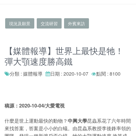
現況及願景
交流研習
外賓來訪
【媒體報導】世界上最快是牠！
彈大顎速度勝高鐵
分類 : 媒體報導
日期 : 2020-10-07
點閱 : 8100
稿源：2020-10-04/大愛電視
什麼是世上運動最快的動物？
中興大學
昆蟲系花了六年時間
來找答案，答案是小小的白蟻。由昆蟲系教授李後鋒率領的
團隊，發現一種新渡戶歪白蟻，牠的大顎運動速度 換算成