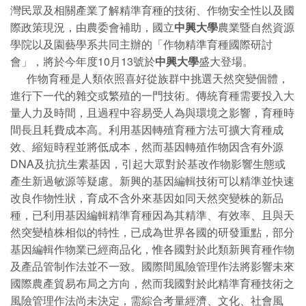
灣民眾及相關產業了解精準育種的技術、作物安全性以及國
際政策現況，由農委會補助，國立
中興大學
農業暨自然資源
學院以及園藝學系共同主辦的「作物精準育種國際研討
會」，將於今年度10月13號於
中興大學
盛大登場。
作物育種是人類依照喜好從族群中挑選天然突變個體，
進行下一代的雜交或繁殖的一門技術。傳統育種需要投入大
量人力及時間，且過程中容易受人為與環境之影響，育種時
間長且耗費成本高。利用基因轉殖育種方法可擴大育種成
效、縮短時程並將低成本，然而基因轉殖作物因含有外源
DNA及抗抗生素基因，引起大眾對於基改作物影響生態或
產生新過敏源等疑慮。新興的基因編輯技術可以精準並快速
改良作物性狀，育成不含外來基因如同天然突變株的新品
種，已利用基因編輯精準育種因為其精準、有效率、且與天
然突變植株相似的特性，已成為世界各國的研發重點，部分
基因編輯作物業已經商品化，惟各國對於此類新興育種作物
及產品管制作法並不一致。國際間風險管理作法將影響未來
國際農產貿易布局之方向，然而我國對於此精準育種技術之
風險管理作法尚未決定，需綜合考量經濟、文化、社會風