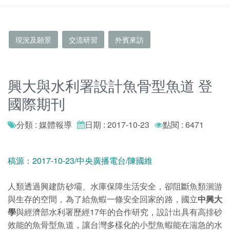
現況及願景
交流研習
外賓來訪
興大與水利署設計魚骨型魚道 登
國際期刊
分類 : 媒體報導
日期 : 2017-10-23
點閱 : 6471
稿源：2017-10-23/中央廣播電台/陳國維
人類透過興建防砂壩、水庫保障生活安全，卻阻斷魚類洄游
與生存的空間，為了給魚蝦一條安全回家的路，國立
中興大
學
與經濟部水利署歷經17年的合作研究，設計出具有高排砂
效能的魚骨型魚道，讓台灣多樣化的小型魚蝦能在湍急的水