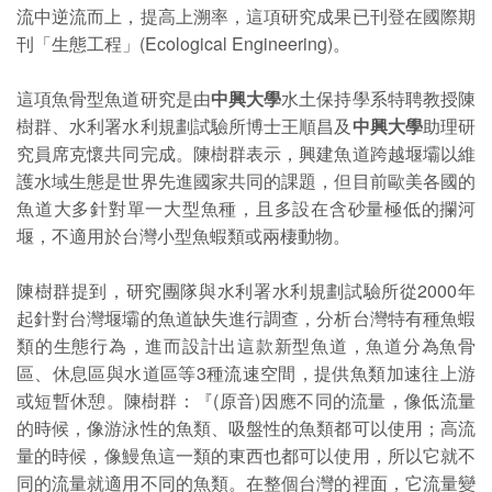
流中逆流而上，提高上溯率，這項研究成果已刊登在國際期
刊「生態工程」(Ecological Engineering)。
這項魚骨型魚道研究是由
中興大學
水土保持學系特聘教授陳
樹群、水利署水利規劃試驗所博士王順昌及
中興大學
助理研
究員席克懷共同完成。陳樹群表示，興建魚道跨越堰壩以維
護水域生態是世界先進國家共同的課題，但目前歐美各國的
魚道大多針對單一大型魚種，且多設在含砂量極低的攔河
堰，不適用於台灣小型魚蝦類或兩棲動物。
陳樹群提到，研究團隊與水利署水利規劃試驗所從2000年
起針對台灣堰壩的魚道缺失進行調查，分析台灣特有種魚蝦
類的生態行為，進而設計出這款新型魚道，魚道分為魚骨
區、休息區與水道區等3種流速空間，提供魚類加速往上游
或短暫休憩。陳樹群：『(原音)因應不同的流量，像低流量
的時候，像游泳性的魚類、吸盤性的魚類都可以使用；高流
量的時候，像鰻魚這一類的東西也都可以使用，所以它就不
同的流量就適用不同的魚類。在整個台灣的裡面，它流量變