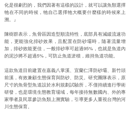
化是很劇烈的，我們因著有這樣的設計，就可以讓魚類選擇
牠在不同的時候，牠自己選擇牠大概要什麼樣的時候來上
溯。』
陳樹群表示，魚骨區因造型順流特性，底部具有減緩流速功
能，更能強化排砂效果，且配置在防砂壩時，隨著流量增
加，排砂效能更佳，一般排砂率可超過95%，也就是魚道內
的泥沙將不超過5%，可防止魚道淤積，維持魚道功能。
這款魚道目前建置在嘉義八掌溪、宜蘭仁澤防砂壩、新竹頭
前溪，有效兼顧生態保育與防砂、防災。研究團隊表示，原
尺寸的魚骨型魚道設於水利規劃試驗所，不僅持續進行學術
研發，也是環境生態教育場域，每年接待無數國內、外的專
家學者及民眾參訪魚類上溯實驗，引導更多人重視台灣的河
川生態保育。