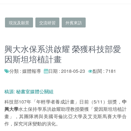
現況及願景
交流研習
外賓來訪
興大水保系洪啟耀 榮獲科技部愛
因斯坦培植計畫
分類 : 媒體報導
日期 : 2018-05-23
點閱 : 7181
稿源: 秘書室媒體公關組
科技部107年「年輕學者養成計畫」日前（5/11）頒獎，
中
興大學
水土保持學系洪啟耀助理教授榮獲「愛因斯坦培植計
畫」，其團隊將與美國哥倫比亞大學及艾克斯馬賽大學合
作，探究河床變動的演化。