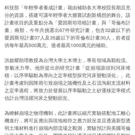
科技部「年輕學者養成計畫」藉由補助各大專校院長期且充
分的資源，搭建可讓年輕學者大膽嘗試創新構想的舞台。該
計畫依目的及重點分為「愛因斯坦培植計畫」與「哥倫布計
畫」兩類，今年共挑選出67件研究計畫，包含32歲以下的
愛因斯坦計畫37人及35歲以下的哥倫布計畫30人，前者提
供每年最高500萬元、後者最高1000萬元的補助。
洪啟耀助理教授為台灣大學土木博士，專長領域為顆粒流、
形貌水力學。他所提出的研究計畫「從崩塌源頭到河床堆
積：以序率驅動為導向之定率模型探究河床變動演化」。此
計畫考慮到因降雨引致崩塌之隨機性及土石流淘刷支流材料
之定率過程，將致力於發展以序率驅動之土砂運移定率模式
估計台灣活躍河床之變動狀況。
為瞭解崩塌之物理機制，此計畫將以縮尺實驗搭配地工離心
機進行，將可反應出與現地相符之應力狀況並且透過新型透
明土壤材料進行崩塌內部流場之觀測，實驗預計與美國哥倫