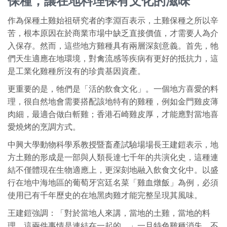
保種，讓在地料理保有文化的滋味
作為保種土雞始祖研究者的李淵百表示，土雞保種之所以辛
苦，根本原因在於商業市場中缺乏直接價值，才需要人為介
入保存。然而，這些地方雞種具有兩層深刻意義。首先，牠
們天生適應在地環境，對禽流感等疾病有更好的抵抗力，這
是工業化雞種所沒有的珍貴基因資產。
更重要的是，牠們是「活的飲食文化」。一個地方喜愛的料
理，很自然地會需要搭配該地特有的雞種，例如金門雞皮薄
肉細，最適合做白斬雞；香港石崎雞皮厚，才能應對當地喜
愛燒烤的烹調方式。
中興大學動物科學系教授暨畜產試驗場場長王建鎧表示，地
方土雞的形成是一部與人類長達七千年的共演化史，這種連
結不僅體現在生物適應上，更深刻地融入飲食文化中。以盛
行在地中海地區的葡萄牙宮廷名菜「雞血燉飯」為例，必須
使用已有千年歷史的在地黑肉雞才能完整呈現其風味。
王建鎧強調：「對於當地人來講，當地的土雞，當地的料
理，這兩件事情是連結在一起的。」一旦特色雞種消失，不