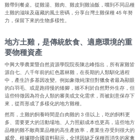
雞帶到餐桌。從雞湯、雞肉、雞皮到雞油飯，嚐到不同品種
土雞的滋味及蘊藏的風土密碼，分享台灣土雞保種 45 年努
力，保留下來的生物多樣性。
地方土雞，是傳統飲食、適應環境的重
要物種資產
中興大學農業暨自然資源學院院長陳志峰指出，所有家雞皆
源自七、八千年前的紅色叢林雞，在長期的人類馴化過程
中，產生許多基因改變。例如象徵純潔但對獵食者最為顯眼
的白羽毛、或是跑得慢的矮腳，雖不利於自然野外生存，但
這些特徵因為符合人類的審美或文化需求，而被刻意保存下
來，從而形成了多樣化的地方雞種。
然而，土雞的飼養時間是白肉雞的 3 倍以上，吃的飼料更
多、需要更大的活動場地、人力照顧成本也更高，這些地方
品種的雞不敵商業品種的高生產效率，產業生存受到很大的
威脅。根據聯合國資料顯示，全球因缺乏保種而消失的家禽