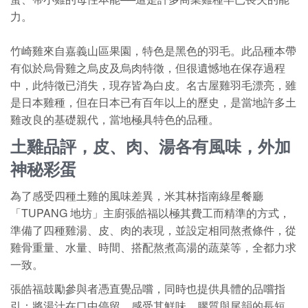
力。
竹崎雞來自嘉義山區果園，特色是黑色的羽毛。此品種本帶
有似於烏骨雞之烏皮及烏肉特徵，但很遺憾地在保存過程
中，此特徵已消失，現存皆為白皮。名古屋雞羽毛漂亮，雖
是日本雞種，但在日本已有百年以上的歷史，是當地許多土
雞改良的基礎親代，當地極具特色的品種。
土雞品評，皮、肉、湯各有風味，外加
神秘彩蛋
為了感受四種土雞的風味差異，米其林指南綠星餐廳
「TUPANG 地坊」主廚張皓福以極其費工而精準的方式，
準備了四種雞湯、皮、肉的表現，並設定相同熬煮條件，從
雞骨重量、水量、時間、搭配熬煮高湯的蔬菜等，全都力求
一致。
張皓福鼓勵參與者憑直覺品嚐，同時也提供具體的品嚐指
引：將湯汁在口中停留，感受其鮮味、膠質與尾韻的長短，