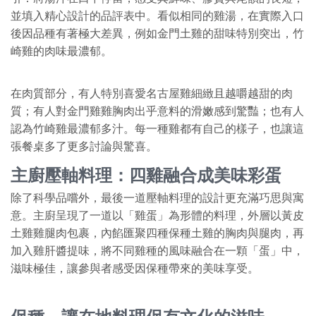
並填入精心設計的品評表中。看似相同的雞湯，在實際入口
後因品種有著極大差異，例如金門土雞的甜味特別突出，竹
崎雞的肉味最濃郁。
在肉質部分，有人特別喜愛名古屋雞細緻且越嚼越甜的肉
質；有人對金門雞雞胸肉出乎意料的滑嫩感到驚豔；也有人
認為竹崎雞最濃郁多汁。每一種雞都有自己的樣子，也讓這
張餐桌多了更多討論與驚喜。
主廚壓軸料理：四雞融合成美味彩蛋
除了科學品嚐外，最後一道壓軸料理的設計更充滿巧思與寓
意。主廚呈現了一道以「雞蛋」為形體的料理，外層以黃皮
土雞雞腿肉包裹，內餡匯聚四種保種土雞的胸肉與腿肉，再
加入雞肝醬提味，將不同雞種的風味融合在一顆「蛋」中，
滋味極佳，讓參與者感受因保種帶來的美味享受。