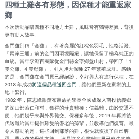
四種土雞各有形態，因保種才能重返家
鄉
本次活動品嚐四種不同地方土雞，風味皆有獨特差異，背後
更有動人故事。
金門雞別稱「金雞」，有著亮麗的紅棕色羽毛，性格活潑。
「兩岸三通」前的金門因環境隔絕，讓牠保留了極為純正的
血統。當年李淵百團隊從金門縣金寧鄉盤山村，帶回了「1
隻公雞、4 隻母雞」，引入興大保種 27 年繁殖成群。感動
的是，金門雞在金門原已經絕跡，幸好興大有進行保種，在
2018 年成功
將這個品種送回金門
，讓牠們重新在家鄉的土
地上繁衍。
1982 年，陳志峰跟隨布農族的學長全國成深入南投信義鄉
的深山部落仁和村，獲得的珍貴雞種：信義雞，由於交通不
便，牠們幾乎未與外界雜交。保種多年後，2019 年再將後
代送還給當年提供雞隻的耆老的孫輩，並教導他們復育。最
令人感動的是，這些回到部落的雞，很快就恢復了自己孵
蛋、帶小雞的母性本能──這是許多商業雞種早已喪失的能