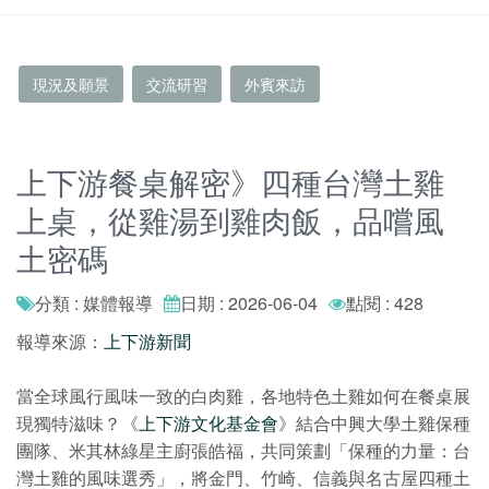
現況及願景
交流研習
外賓來訪
上下游餐桌解密》四種台灣土雞
上桌，從雞湯到雞肉飯，品嚐風
土密碼
分類 : 媒體報導
日期 : 2026-06-04
點閱 : 428
報導來源：
上下游新聞
當全球風行風味一致的白肉雞，各地特色土雞如何在餐桌展
現獨特滋味？《
上下游文化基金會
》結合中興大學土雞保種
團隊、米其林綠星主廚張皓福，共同策劃「保種的力量：台
灣土雞的風味選秀」，將金門、竹崎、信義與名古屋四種土