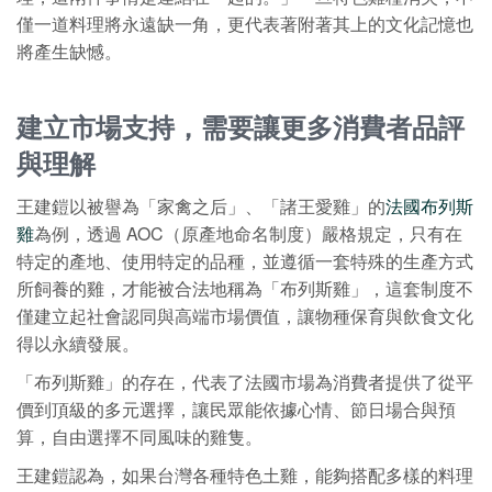
僅一道料理將永遠缺一角，更代表著附著其上的文化記憶也
將產生缺憾。
建立市場支持，需要讓更多消費者品評
與理解
王建鎧以被譽為「家禽之后」、「諸王愛雞」的
法國布列斯
雞
為例，透過 AOC（原產地命名制度）嚴格規定，只有在
特定的產地、使用特定的品種，並遵循一套特殊的生產方式
所飼養的雞，才能被合法地稱為「布列斯雞」，這套制度不
僅建立起社會認同與高端市場價值，讓物種保育與飲食文化
得以永續發展。
「布列斯雞」的存在，代表了法國市場為消費者提供了從平
價到頂級的多元選擇，讓民眾能依據心情、節日場合與預
算，自由選擇不同風味的雞隻。
王建鎧認為，如果台灣各種特色土雞，能夠搭配多樣的料理