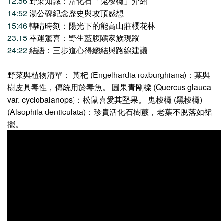
12:56
野菜知識：活化石「鬼梭欏」介紹
14:52
湯公碑紀念歷史與攻頂感想
15:46
轉晴時刻：陽光下的能高山莊櫻花林
23:15
幸運驚喜：野生藍腹鷴家族現蹤
24:22
結語：三步道心得總結與路線建議
野菜與植物清單： 黃杞 (Engelhardia roxburghiana)：葉與
樹皮具毒性，傳統用於毒魚。 圓果青剛櫟 (Quercus glauca
var. cyclobalanops)：松鼠喜愛其堅果。 鬼梭欏 (黑梭欏)
(Alsophila denticulata)：珍貴活化石樹蕨，老葉不脫落如裙
擺。