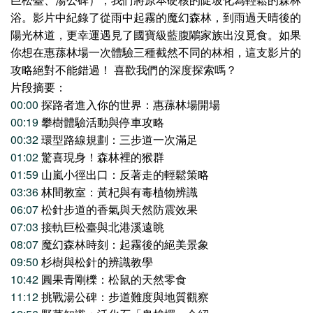
浴。影片中紀錄了從雨中起霧的魔幻森林，到雨過天晴後的
陽光林道，更幸運遇見了國寶級藍腹鷴家族出沒覓食。如果
你想在惠蓀林場一次體驗三種截然不同的林相，這支影片的
攻略絕對不能錯過！ 喜歡我們的深度探索嗎？
片段摘要：
00:00
探路者進入你的世界：惠蓀林場開場
00:19
攀樹體驗活動與停車攻略
00:32
環型路線規劃：三步道一次滿足
01:02
驚喜現身！森林裡的猴群
01:59
山嵐小徑出口：反著走的輕鬆策略
03:36
林間教室：黃杞與有毒植物辨識
06:07
松針步道的香氣與天然防震效果
07:03
接軌巨松臺與北港溪遠眺
08:07
魔幻森林時刻：起霧後的絕美景象
09:50
杉樹與松針的辨識教學
10:42
圓果青剛櫟：松鼠的天然零食
11:12
挑戰湯公碑：步道難度與地質觀察