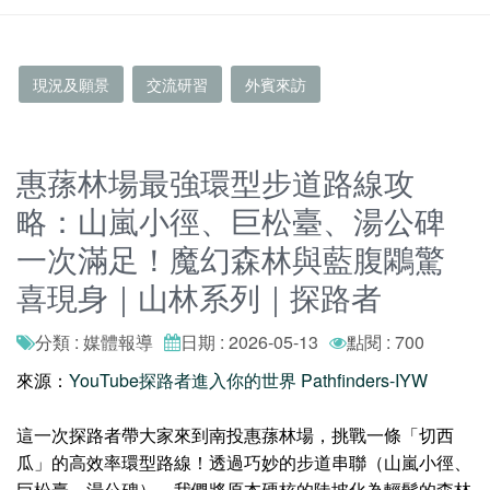
現況及願景
交流研習
外賓來訪
惠蓀林場最強環型步道路線攻
略：山嵐小徑、巨松臺、湯公碑
一次滿足！魔幻森林與藍腹鷴驚
喜現身｜山林系列｜探路者
分類 : 媒體報導
日期 : 2026-05-13
點閱 : 700
來源：
YouTube探路者進入你的世界 Pathfinders-IYW
這一次探路者帶大家來到南投惠蓀林場，挑戰一條「切西
瓜」的高效率環型路線！透過巧妙的步道串聯（山嵐小徑、
巨松臺、湯公碑），我們將原本硬核的陡坡化為輕鬆的森林