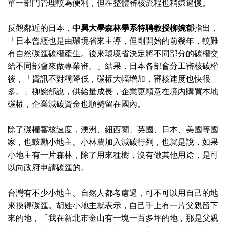
單一部門管理較為便利，但在整體審核流程也稍嫌過慢。
反觀鄰近的日本，
中興大學
森林學系特聘教授柳婉郁
指出，
「日本曾經也是由環境省來主導，但剛開始的前幾年，較難
有自然碳匯碳權產生。後來環境省決定將不同部分的碳權交
給不同部會來做專業審。」結果，日本各部會分工審核碳權
後，「資訊不對稱降低，碳權大幅增加，審核速度也快很
多。」柳婉郁說，供給量成長，企業更願意在境內購買本地
碳權，企業減碳資金也順勢留在國內。
除了碳權審核速度，澳洲、紐西蘭、英國、日本、美國等國
家，也鼓勵小地主、小林農加入減碳行列，也就是說，如果
小地主有一片森林，除了用來種樹，沒有做其他用途，是可
以向政府申請碳匯的。
台灣有不少小地主、自然人都考慮過，可不可以用自己的地
來換得碳匯。胡姓小地主就表示，自己手上有一片父親留下
來的地，「我在新北市金山有一塊一百多坪的地，那是父親