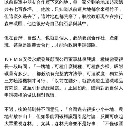
以前跟軍中朋友合作買下來的地，每一家分到的地加起來總
共有七百多坪。」他說，只知道以前這片地都拿來種竹子，
但這麼久過去了，這片地也都荒廢了，聽說政府現在在推行
森林碳匯，他也很好奇自己能否參與其中。
但在台灣，自然人、也就是個人，必須要跟合作社、產銷
班、甚至是跟農會合作，才能向政府申請碳匯。
ＫＰＭＧ安侯永續發展顧問公司董事林泉興說，種樹需要很
長一段時間，「一塊地，可種什麼樹種、可種多少棵、吸附
碳量有多少」，都必須有完整的方法學、可追蹤度、獨立第
三方驗證機制才可行，「以前在國外，就曾經發生過碳權品
質問題、甚至引起漂綠疑慮。」正因如此，國內對於自然人
申請碳權的做法相對保留。
不過，柳婉郁則持不同意見，「台灣過去很多小小林地、農
地都放在山上，但如果能因碳權議題引起討論，反而可喚起
大眾重視森林。」尤其，森林荒廢並不是好事，「不僅碳匯