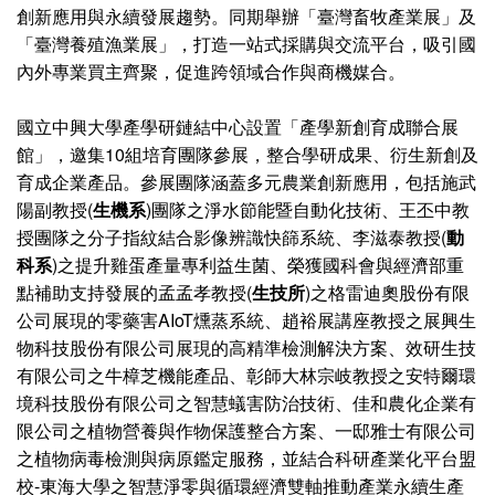
創新應用與永續發展趨勢。同期舉辦「臺灣畜牧產業展」及
「臺灣養殖漁業展」，打造一站式採購與交流平台，吸引國
內外專業買主齊聚，促進跨領域合作與商機媒合。
國立中興大學產學研鏈結中心設置「產學新創育成聯合展
館」，邀集10組培育團隊參展，整合學研成果、衍生新創及
育成企業產品。參展團隊涵蓋多元農業創新應用，包括施武
陽副教授(
生機系
)團隊之淨水節能暨自動化技術、王丕中教
授團隊之分子指紋結合影像辨識快篩系統、李滋泰教授(
動
科系
)之提升雞蛋產量專利益生菌、榮獲國科會與經濟部重
點補助支持發展的孟孟孝教授(
生技所
)之格雷迪奧股份有限
公司展現的零藥害AIoT燻蒸系統、趙裕展講座教授之展興生
物科技股份有限公司展現的高精準檢測解決方案、效研生技
有限公司之牛樟芝機能產品、彰師大林宗岐教授之安特爾環
境科技股份有限公司之智慧蟻害防治技術、佳和農化企業有
限公司之植物營養與作物保護整合方案、一邸雅士有限公司
之植物病毒檢測與病原鑑定服務，並結合科研產業化平台盟
校-東海大學之智慧淨零與循環經濟雙軸推動產業永續生產