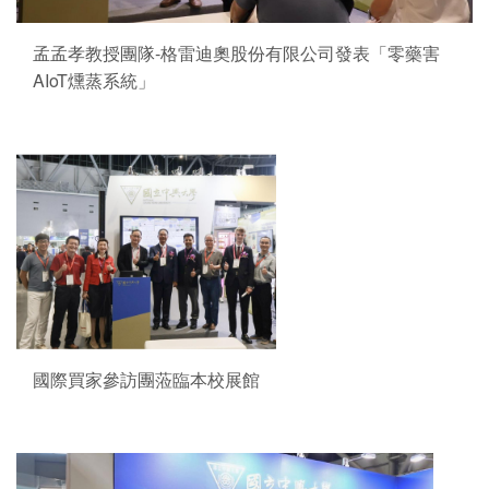
孟孟孝教授團隊-格雷迪奧股份有限公司發表「零藥害
AIoT燻蒸系統」
國際買家參訪團蒞臨本校展館