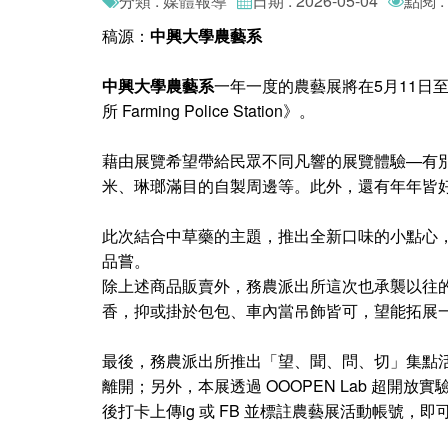
分類 : 媒體報導
日期 : 2026-05-04
點閱 :
稿源：
中興大學農藝系
中興大學農藝系
一年一度的農藝展將在5月11日
所 Farming Police Station》。
藉由展覽希望帶給民眾不同凡響的展覽體驗—有
米、琳瑯滿目的自製周邊等。此外，還有年年皆
此次結合中草藥的主題，推出全新口味的小點心
品嘗。
除上述商品販賣外，務農派出所這次也承襲以往的
香，抑或掛於包包、車內當吊飾皆可，望能拓展
最後，務農派出所推出「望、聞、問、切」集點
離開；另外，本展透過 OOOPEN Lab 超
後打卡上傳ig 或 FB 並標註農藝展活動帳號，