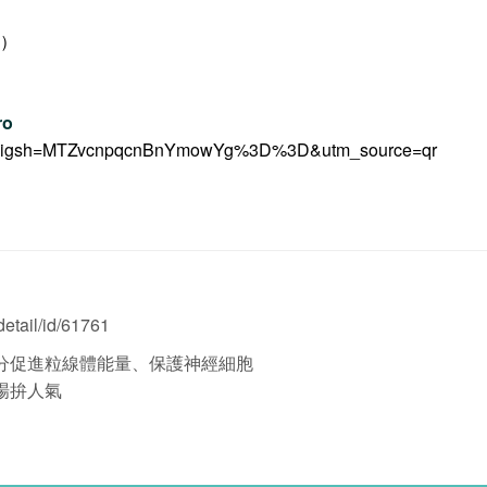
日）
ro
ition?igsh=MTZvcnpqcnBnYmowYg%3D%3D&utm_source=qr
etail/id/61761
分促進粒線體能量、保護神經細胞
場拚人氣