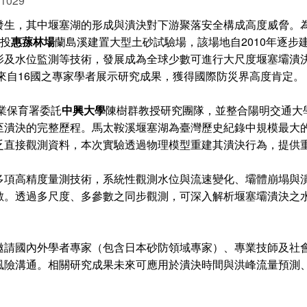
 1029
發生，其中堰塞湖的形成與潰決對下游聚落安全構成高度威脅。
南投
惠蓀林場
蘭島溪建置大型土砂試驗場，該場地自2010年逐
影及水位監測等技術，發展成為全球少數可進行大尺度堰塞壩潰
向來自16國之專家學者展示研究成果，獲得國際防災界高度肯定。
業保育署委託
中興大學
陳樹群教授研究團隊，並整合陽明交通大學
潰決的完整歷程。馬太鞍溪堰塞湖為臺灣歷史紀錄中規模最大的
乏直接觀測資料，本次實驗透過物理模型重建其潰決行為，提供
多項高精度量測技術，系統性觀測水位與流速變化、壩體崩塌與
數。透過多尺度、多參數之同步觀測，可深入解析堰塞壩潰決之
邀請國內外學者專家（包含日本砂防領域專家）、專業技師及社
風險溝通。相關研究成果未來可應用於潰決時間與洪峰流量預測