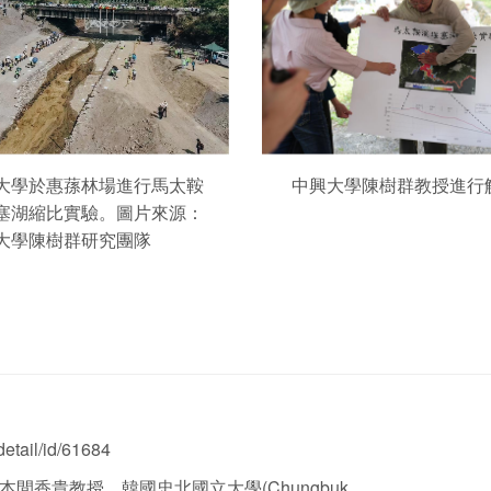
大學於惠蓀林場進行馬太鞍
中興大學陳樹群教授進行
塞湖縮比實驗。圖片來源：
大學陳樹群研究團隊
etail/id/61684
ty)本間香貴教授、韓國忠北國立大學(Chungbuk....