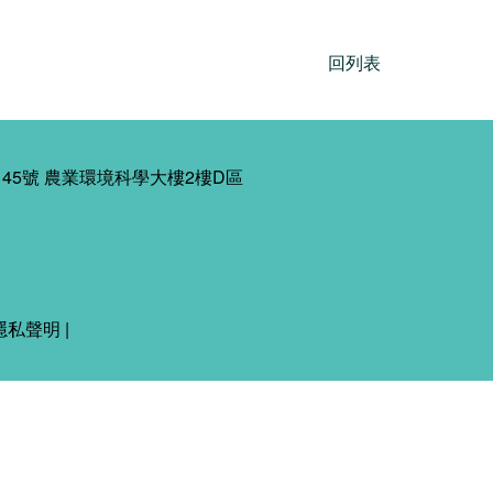
回列表
45號 農業環境科學大樓2樓D區
隱私聲明
|