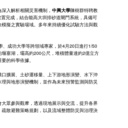
為深入解析相關災害機制，
中興大學
陳樹群特聘教
步建置完成，結合能高大圳排砂道閘門系統，具備可
決模擬之實驗場域。多年來持續優化試驗方法與觀
、成功大學等跨領域專家，於4月20日進行1/50
堰塞湖，壩高約200公尺，堆積體量達約2億立方
重要的科學依據。
潰口擴展、土砂運移量、上下游地形演變、水下沖
水理與地形演變機制，並作為未來預警監測與防災
會大眾參與觀摩，透過現地展示與交流，提升各界
、疏散避難策略規劃，以及流域整體防災與治理決