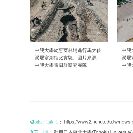
中興大學於惠蓀林場進行馬太鞍
中興
溪堰塞湖縮比實驗。圖片來源：
溪堰
中興大學陳樹群研究團隊
中興
：
https://www2.nchu.edu.tw/news-d
other_link_1
歡迎日本東北大學(Tohoku Universi
下一則：