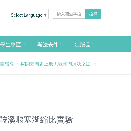
搜尋
Select Language
▼
學生專區
辦法表件
出版品
體報導
揭開臺灣史上最大堰塞湖潰決之謎 中....
太鞍溪堰塞湖縮比實驗