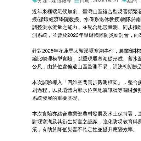
分類 : 媒體報導
日期 : 2026-04-21
點閱 :
近年來極端氣候加劇，臺灣山區複合型災害頻繁
授(循環經濟學院教授、水保系退休教授)團隊於
調整洪水流量之能力，並配合地形量測、同步攝
測系統，並曾於2023年舉辦國際防災研討會，
針對2025年花蓮馬太鞍溪堰塞湖事件，農業部林
縮比物理模型實驗，以重現堰塞湖從形成、蓄水至
公尺，由於位處偏遠山區監測不易，潰決初期缺
本次試驗導入「四維空間同步觀測框架」，整合
刷過程，以及壩體內部水位與地震訊號等關鍵參
系統發展的重要基礎。
本次實驗亦結合農業部農村發展及水土保持署，
對堰塞湖及其衍生災害之認識，強化防災教育與
策，有助於降低災害不確定性並提升應變效率。