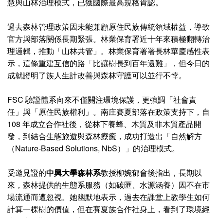
慧與山林治理模式，已獲國際最高規格肯認。
過去森林管理政策因未能兼顧原住民族傳統領域權益，導致
官方與部落關係長期緊張。林業保育署近十年來積極翻轉治
理邏輯，推動「山林共管」。林業保育署署長林華慶感性表
示，這條重建互信的路「比讓樹長到百年還難」，但今日的
成就證明了族人生計改善與森林守護可以並行不悖。
FSC 驗證體系向來不僅關注環境保護，更強調「社會責
任」與「原住民族權利」。南庄賽夏部落在政策支持下，自
108 年成立合作社後，從林下養蜂、木質及非木質產品開
發，到結合生態旅遊與森林療癒，成功打造出「自然解方
（Nature-Based Solutions, NbS）」的治理模式。
受邀見證的
中興大學森林系
教授柳婉郁會後指出，長期以
來，森林提供的生態系服務（如碳匯、水源涵養）因不在市
場流通而遭忽視。她幽默地表示，過去在課堂上教學生如何
計算一棵樹的價值，但在賽夏族合作社身上，看到了環境經