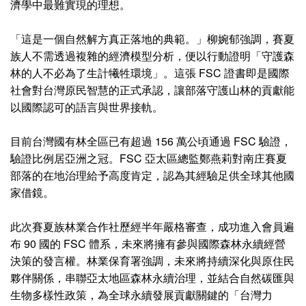
濟學中最難實現的理想。
「這是一個自然解方真正落地的典範。」柳婉郁強調，賽夏
族人不需透過複雜的經濟模型分析，便以行動證明「守護森
林的人不必為了生計犧牲環境」。這張 FSC 證書即是國際
社會對台灣原民智慧的正式承認，讓部落守護山林的貢獻能
以國際認可的語言與世界接軌。
目前台灣國有林全區已有超過 156 萬公頃通過 FSC 驗證，
驗證比例居亞洲之冠。FSC 亞太區總監鄭燕莉對南庄賽夏
部落的在地治理給予高度肯定，認為其經驗足供全球其他國
家借鏡。
此次賽夏族林業合作社歷經半年嚴格審查，成功進入會員遍
布 90 國的 FSC 體系，未來將擁有參與國際森林永續經營
決策的發言權。林業保育署強調，未來將持續深化與原住民
夥伴關係，串聯亞太地區森林永續治理，並結合自然碳匯與
生物多樣性政策，為全球永續發展貢獻關鍵的「台灣力