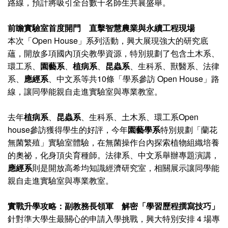
路線，預計將吸引全台數千名師生共襄盛舉。
前瞻實驗室首度開門 直擊智慧農業與永續工程現場
本次「Open House」系列活動，興大展現強大的研究底
蘊，開放多項國內頂尖教學資源，特別規劃了包含土木系、
環工系、
園藝系
、
植病系
、
昆蟲系
、生科系、獸醫系、法律
系、
應經系
、中文系等共10條「學系參訪 Open House」路
線，讓同學能親自走進實驗室與專業教室。
去年
植病系
、
昆蟲系
、生科系、土木系、環工系Open
house參訪獲得學生的好評，今年
園藝學系
特別規劃「蘭花
無菌繁殖」實驗室體驗，在無菌操作台內探索植物組織培養
的奧祕，化身頂尖育種師。法律系、中文系舉辦專題演講，
應經系
則是開放高希均知識經濟研究室，相關展示讓同學能
親自走進實驗室與專業教室。
實戰升學攻略：副教務長領軍 解密「學習歷程撰寫技巧」
針對準大學生最關心的申請入學挑戰，興大特別安排 4 場專