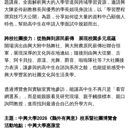
題講座。全面解析興大的入學管道與跨域學習資源，邀請興
大陳姿伶副教務長與優秀的學長姐現身說法，以「學習歷程
撰寫技巧大公開」為題，分享如何從大量的資料中凸顯個人
特色，幫助高中生在申請入學面試中脫穎而出。
跨校社團接力：從熱舞到原民薪傳 展現校園多元底蘊
開場演出由興大附中熱舞社、興大附農原民薪傳社聯合領
軍，展現深厚的文化與在地連結；隨後則由興大弦樂、古
箏、阿卡貝拉、原漾、光舞、爵音、啦啦隊社等 7大社團接
力表演，讓參與的高中生在諮詢系所之餘，也能提前感受中
興大學豐富的社團文化與生活美學。
透過博覽會與實驗室實地參訪，能讓高中生不再只是「看官
網選系」，而是能親眼看見研究現場、親手觸摸標本、親口
詢問教授，進而找到最適合自己的升學方向。
主題：
中興大學
2026《鵝外有興意》校系暨社團博覽會
活動地點：
中興大學
惠蓀堂