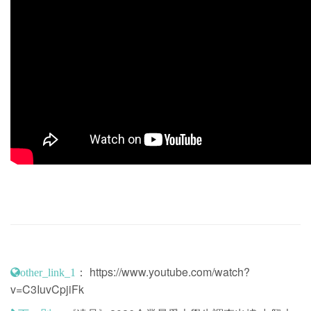
：
https://www.youtube.com/watch?
other_link_1
v=C3IuvCpjiFk