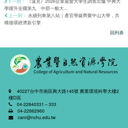
《遠見》2026企業最愛大學生調查出爐 中興大
下一則：
學躍升全國第九 中部一般大....
永續列車第八站｜產官學媒齊聚中山大學，共
上一則：
構循環經濟新引擎
回列表
40227台中市南區興大路145號 農業環境科學大樓2
樓D區
04-22840331～333
04-22862960
canr@nchu.edu.tw