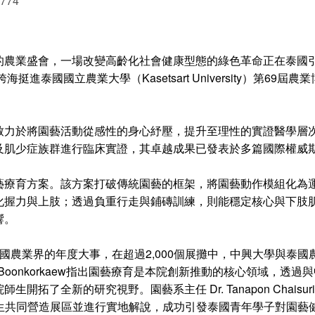
 774
的農業盛會，一場改變高齡化社會健康型態的綠色革命正在泰國引
海挺進泰國國立農業大學（Kasetsart University）第69屆
力於將園藝活動從感性的身心紓壓，提升至理性的實證醫學層次。
及肌少症族群進行臨床實證，其卓越成果已發表於多篇國際權威
藝療育方案。該方案打破傳統園藝的框架，將園藝動作模組化為
化握力與上肢；透過負重行走與鋪磚訓練，則能穩定核心與下肢
響。
air，是泰國農業界的年度大事，在超過2,000個展攤中，中興大
eeya Boonkorkaew指出園藝療育是本院創新推動的核心領域
了全新的研究視野。園藝系主任 Dr. Tanapon Chaisur
師生共同營造展區並進行實地解說，成功引發泰國青年學子對園