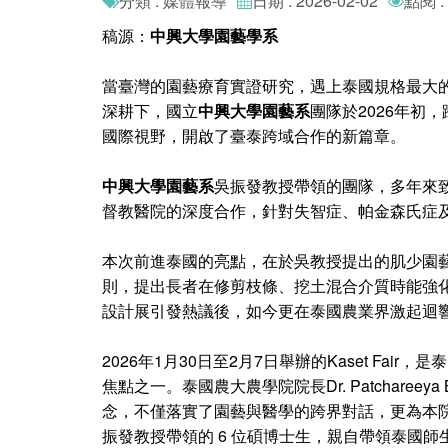
分類 : 媒體報導
日期 : 2026-02-02
點閱 :
稿源：
中興大學園藝學系
當臺灣的園藝療育實證研究，遇上泰國規格最大
深耕下，國立
中興大學園藝系
團隊於2026年初，跨
國際視野，開啟了臺泰跨域合作的新篇章。
中興大學園藝系
吳振發教授帶領的團隊，多年來致
督教醫院的深度合作，針對失智症、帕金森氏症
本次前進泰國的亮點，在於吳教授提出的肌少園
則，提出長者在修剪枝條、挖土混合介質時能強
設計展引發熱議後，如今更在泰國農業界激起迴
2026年1月30日至2月7日舉辦的Kaset F
焦點之一。泰國農大農學院院長Dr. Patchar
念，不僅落實了園藝與醫學的跨界對話，更為本院師生開拓
振發教授帶領的 6 位碩博士生，親自帶領泰國