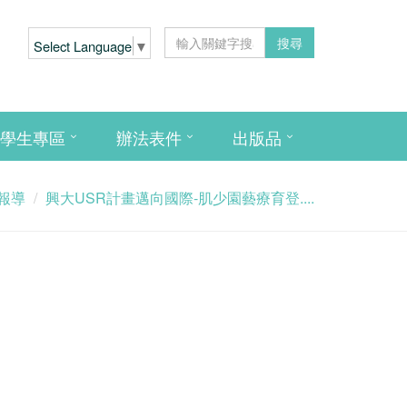
搜尋
Select Language
▼
學生專區
辦法表件
出版品
報導
興大USR計畫邁向國際-肌少園藝療育登....