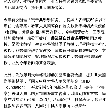
究人員提升學術研究能力，並支持教師參與國際重要會議，
強化學術交流，提升興大國際聲望。
今年首次辦理「宏華興學學術獎」，從興大各學院50歲以下
專任（含專案）教研人員國際合作論文數及學術績效最優前
3名篩選，獎勵金3至5萬元為原則。今年獲獎者有：工學院
林坤儀教授、賴盈至教授，
農業暨自然資源學院
劉雨庭教
授、梁國汶教授，生命科學院林季千教授，理學院橋本哲也
教授，獸醫學院許筑甯教授，電機資訊學院賴慶明教授，文
學院湯凱喻教授，管理學院洪智傑教授，醫學院楊麗蟬教
授，並於今年教師節茶會表揚。
此外，為鼓勵興大年輕教師參與國際重要會議，提升興大國
際學術聲望，「國立中興大學宏華興學基金（JHB
Foundation）」補助到校5年內新進且45歲以下專任（含專
案）教研人員出國參加國際重要會議，以隨到隨審方式，每
案亦以補助3至5萬元為原則，徐新宏博士慷慨表示，歡迎年
輕教師多多申請，共同將中興大學推向世界舞台。