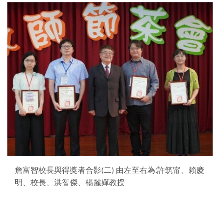
詹富智校長與得獎者合影(二) 由左至右為:許筑甯、賴慶
明、校長、洪智傑、楊麗嬋教授