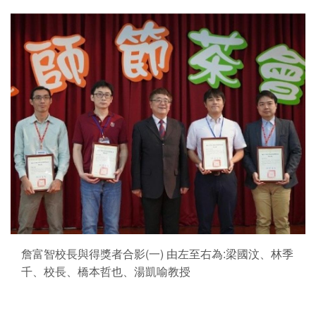
詹富智校長與得獎者合影(一) 由左至右為:梁國汶、林季
千、校長、橋本哲也、湯凱喻教授