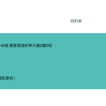
回列表
45號 農業環境科學大樓2樓D區
隱私聲明
|