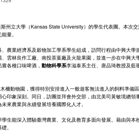
 1329
立大學（Kansas State University）的學生代表
元能量。
科、農業經濟系及穀物加工學系學生組成，訪問行程由中興大學
場、雲林良作工廠、南投茶葉廠及火龍果園，並進一步在中興大
品嘗各種口味啤酒，
動物科學系
李滋泰系主任、唐品琦教授及藍
立木柵動物園，獲得特別安排進入一般遊客無法進入的飼料準備
用心印象深刻。同日，訪團並拜會外交部，由北美司黃敏境總領
為未來農業與永續發展培養國際化人才。
學學生能深入體驗臺灣農業、文化及教育多面向發展。藉由與本
基礎。